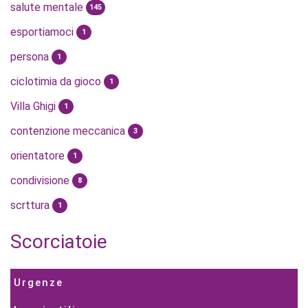
salute mentale
145
esportiamoci
1
persona
1
ciclotimia da gioco
1
Villa Ghigi
1
contenzione meccanica
3
orientatore
1
condivisione
8
scrttura
1
Scorciatoie
Urgenze