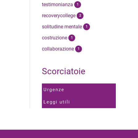
testimonianza
1
recoverycollege
2
solitudine mentale
1
costruzione
1
collaborazione
1
Scorciatoie
Urgenze
Leggi utili