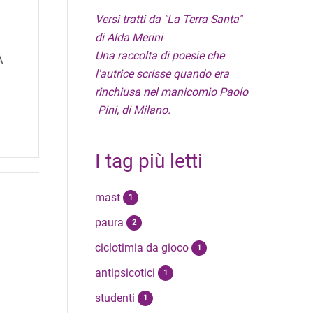
Versi tratti da "La Terra Santa"
di Alda Merini
Una raccolta di poesie che
A
l'autrice scrisse quando era
rinchiusa nel manicomio Paolo
Pini, di Milano.
I tag più letti
mast
1
paura
2
ciclotimia da gioco
1
antipsicotici
1
studenti
1