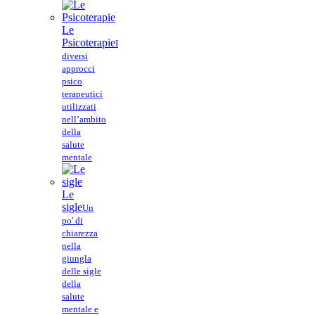
Le
Psicoterapie
I
diversi
approcci
psico
terapeutici
utilizzati
nell’ambito
della
salute
mentale
Le
sigle
Un
po' di
chiarezza
nella
giungla
delle sigle
della
salute
mentale e