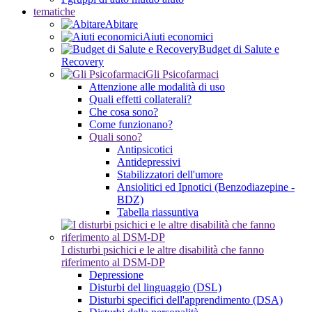
tematiche
Abitare
Aiuti economici
Budget di Salute e
Recovery
Gli Psicofarmaci
Attenzione alle modalità di uso
Quali effetti collaterali?
Che cosa sono?
Come funzionano?
Quali sono?
Antipsicotici
Antidepressivi
Stabilizzatori dell'umore
Ansiolitici ed Ipnotici (Benzodiazepine -
BDZ)
Tabella riassuntiva
I disturbi psichici e le altre disabilità che fanno
riferimento al DSM-DP
Depressione
Disturbi del linguaggio (DSL)
Disturbi specifici dell'apprendimento (DSA)