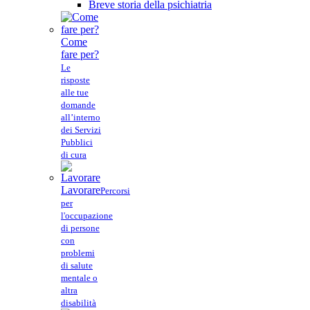
Breve storia della psichiatria
Come
fare per?
Le
risposte
alle tue
domande
all’interno
dei Servizi
Pubblici
di cura
Lavorare
Percorsi
per
l'occupazione
di persone
con
problemi
di salute
mentale o
altra
disabilità