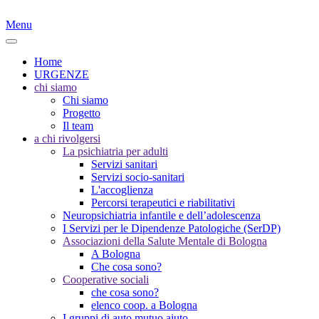
Menu
Home
URGENZE
chi siamo
Chi siamo
Progetto
Il team
a chi rivolgersi
La psichiatria per adulti
Servizi sanitari
Servizi socio-sanitari
L'accoglienza
Percorsi terapeutici e riabilitativi
Neuropsichiatria infantile e dell’adolescenza
I Servizi per le Dipendenze Patologiche (SerDP)
Associazioni della Salute Mentale di Bologna
A Bologna
Che cosa sono?
Cooperative sociali
che cosa sono?
elenco coop. a Bologna
I gruppi di auto mutuo aiuto