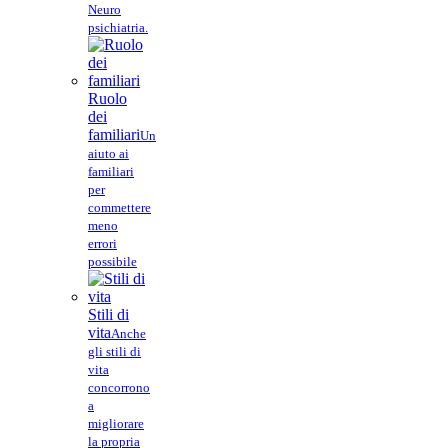
Neuro
psichiatria.
Ruolo
dei
familiari
Un
aiuto ai
familiari
per
commettere
meno
errori
possibile
Stili di
vita
Anche
gli stili di
vita
concorrono
a
migliorare
la propria