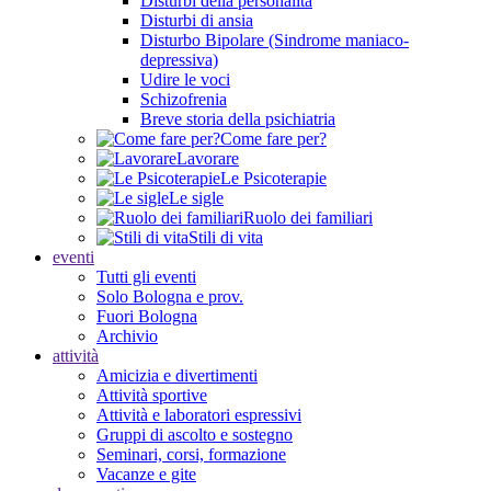
Disturbi della personalità
Disturbi di ansia
Disturbo Bipolare (Sindrome maniaco-
depressiva)
Udire le voci
Schizofrenia
Breve storia della psichiatria
Come fare per?
Lavorare
Le Psicoterapie
Le sigle
Ruolo dei familiari
Stili di vita
eventi
Tutti gli eventi
Solo Bologna e prov.
Fuori Bologna
Archivio
attività
Amicizia e divertimenti
Attività sportive
Attività e laboratori espressivi
Gruppi di ascolto e sostegno
Seminari, corsi, formazione
Vacanze e gite