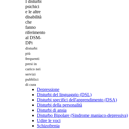
I disturbi
psichici
e le altre
disabilità
che
fanno
riferimento
al DSM-
DP
I
disturbi
più
frequenti
presi in
carico nei
servizi
pubblici
di cura
Depressione
Disturbi del linguaggio (DSL)
Disturbi specifici dell'apprendimento (DSA)
Disturbi della personalità
Disturbi di ansia
Disturbo Bipolare (Sindrome maniaco-depressiva)
Udire le voci
Schizofrenia