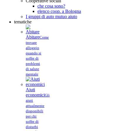
Cooperative sociali
che cosa sono?
elenco coop. a Bologna
I gruppi di auto mutuo aiuto
tematiche
Abitare
Come
trovare
alloggio
quando si
soffre di
problemi
di salute
mentale
Aiuti
economici
Gli
aiuti
attualmente
disponibili
per chi
soffre di
disturbi