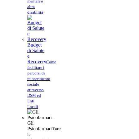
mentali o
altra
disabilità
Budget
di Salute
e
Recovery
Come
facilitare i
percorsi di
reinserimento
sociale
attraverso
DSM ed
Enti
Locali
Gli
Psicofarmaci
Tutte
le