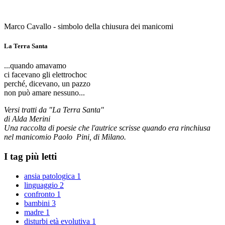
Marco Cavallo - simbolo della chiusura dei manicomi
La Terra Santa
...quando amavamo
ci facevano gli elettrochoc
perché, dicevano, un pazzo
non può amare nessuno...
Versi tratti da "La Terra Santa"
di Alda Merini
Una raccolta di poesie che l'autrice scrisse quando era rinchiusa
nel manicomio Paolo Pini, di Milano.
I tag più letti
ansia patologica
1
linguaggio
2
confronto
1
bambini
3
madre
1
disturbi età evolutiva
1