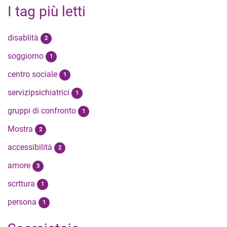
I tag più letti
disablità
2
soggiorno
1
centro sociale
1
servizipsichiatrici
1
gruppi di confronto
1
Mostra
2
accessibilità
2
amore
3
scrttura
1
persona
1