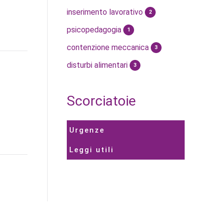
inserimento lavorativo
2
psicopedagogia
1
contenzione meccanica
3
disturbi alimentari
3
Scorciatoie
Urgenze
Leggi utili