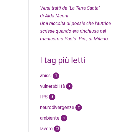
Versi tratti da "La Terra Santa"
di Alda Merini
Una raccolta di poesie che l'autrice
scrisse quando era rinchiusa nel
manicomio Paolo Pini, di Milano.
I tag più letti
abissi
1
vulnerabilità
1
IPS
8
neurodivergenze
2
ambiente
1
lavoro
43