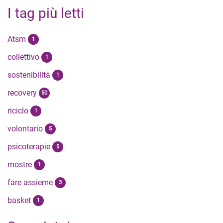
I tag più letti
Atsm
1
collettivo
1
sostenibilità
1
recovery
50
riciclo
1
volontario
5
psicoterapie
5
mostre
1
fare assieme
3
basket
1