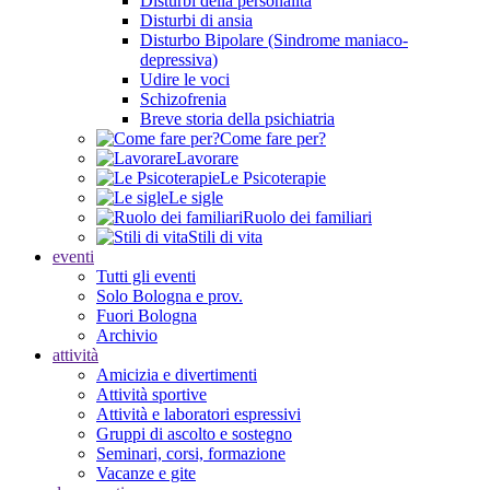
Disturbi della personalità
Disturbi di ansia
Disturbo Bipolare (Sindrome maniaco-
depressiva)
Udire le voci
Schizofrenia
Breve storia della psichiatria
Come fare per?
Lavorare
Le Psicoterapie
Le sigle
Ruolo dei familiari
Stili di vita
eventi
Tutti gli eventi
Solo Bologna e prov.
Fuori Bologna
Archivio
attività
Amicizia e divertimenti
Attività sportive
Attività e laboratori espressivi
Gruppi di ascolto e sostegno
Seminari, corsi, formazione
Vacanze e gite