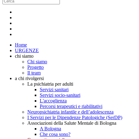
Home
URGENZE
chi siamo
Chi siamo
Progetto
Il team
a chi rivolgersi
La psichiatria per adulti
Servizi sanitari
Servizi socio-sanitari
L'accoglienza
Percorsi terapeutici e riabilitativi
Neuropsichiatria infantile e dell’adolescenza
I Servizi per le Dipendenze Patologiche (SerDP)
Associazioni della Salute Mentale di Bologna
A Bologna
Che cosa sono?