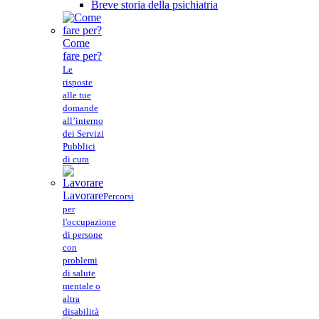
Breve storia della psichiatria
Come
fare per?
Le
risposte
alle tue
domande
all’interno
dei Servizi
Pubblici
di cura
Lavorare
Percorsi
per
l'occupazione
di persone
con
problemi
di salute
mentale o
altra
disabilità