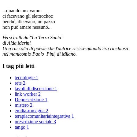
...quando amavamo
ci facevano gli elettrochoc
perché, dicevano, un pazzo
non può amare nessuno...
Versi tratti da "La Terra Santa"
di Alda Merini
Una raccolta di poesie che l'autrice scrisse quando era rinchiusa
nel manicomio Paolo Pini, di Milano.
I tag più letti
tecnologie
1
rete
2
tavoli di discussione
1
link worker
2
Deprescrizione
1
mistero
2
emilia-romagna
2
terapiacomunitariaintegrativa
1
prescrizione sociale
3
tango
1