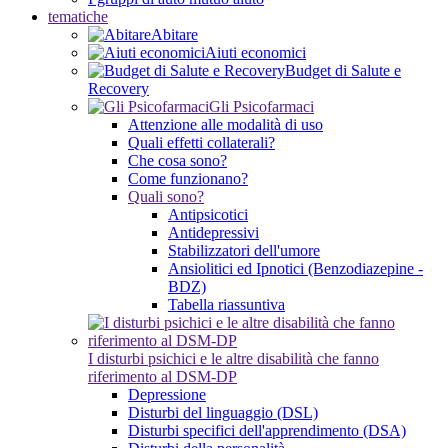
tematiche
Abitare
Aiuti economici
Budget di Salute e
Recovery
Gli Psicofarmaci
Attenzione alle modalità di uso
Quali effetti collaterali?
Che cosa sono?
Come funzionano?
Quali sono?
Antipsicotici
Antidepressivi
Stabilizzatori dell'umore
Ansiolitici ed Ipnotici (Benzodiazepine -
BDZ)
Tabella riassuntiva
I disturbi psichici e le altre disabilità che fanno
riferimento al DSM-DP
Depressione
Disturbi del linguaggio (DSL)
Disturbi specifici dell'apprendimento (DSA)