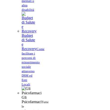
mentali o
altra
disabilità
Budget
di Salute
e
Recovery
Come
facilitare i
percorsi di
reinserimento
sociale
attraverso
DSM ed
Enti
Locali
Gli
Psicofarmaci
Tutte
le