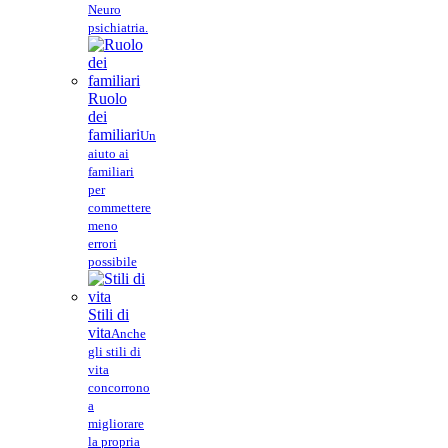
Neuro
psichiatria.
Ruolo
dei
familiari
Un
aiuto ai
familiari
per
commettere
meno
errori
possibile
Stili di
vita
Anche
gli stili di
vita
concorrono
a
migliorare
la propria