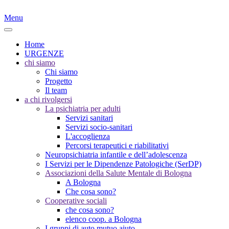
Menu
Home
URGENZE
chi siamo
Chi siamo
Progetto
Il team
a chi rivolgersi
La psichiatria per adulti
Servizi sanitari
Servizi socio-sanitari
L'accoglienza
Percorsi terapeutici e riabilitativi
Neuropsichiatria infantile e dell’adolescenza
I Servizi per le Dipendenze Patologiche (SerDP)
Associazioni della Salute Mentale di Bologna
A Bologna
Che cosa sono?
Cooperative sociali
che cosa sono?
elenco coop. a Bologna
I gruppi di auto mutuo aiuto