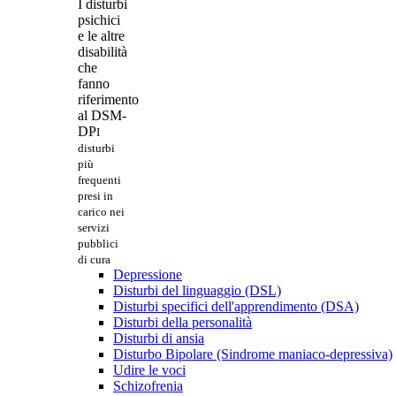
I disturbi
psichici
e le altre
disabilità
che
fanno
riferimento
al DSM-
DP
I
disturbi
più
frequenti
presi in
carico nei
servizi
pubblici
di cura
Depressione
Disturbi del linguaggio (DSL)
Disturbi specifici dell'apprendimento (DSA)
Disturbi della personalità
Disturbi di ansia
Disturbo Bipolare (Sindrome maniaco-depressiva)
Udire le voci
Schizofrenia