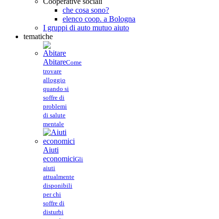
Cooperative sociali
che cosa sono?
elenco coop. a Bologna
I gruppi di auto mutuo aiuto
tematiche
Abitare
Come
trovare
alloggio
quando si
soffre di
problemi
di salute
mentale
Aiuti
economici
Gli
aiuti
attualmente
disponibili
per chi
soffre di
disturbi