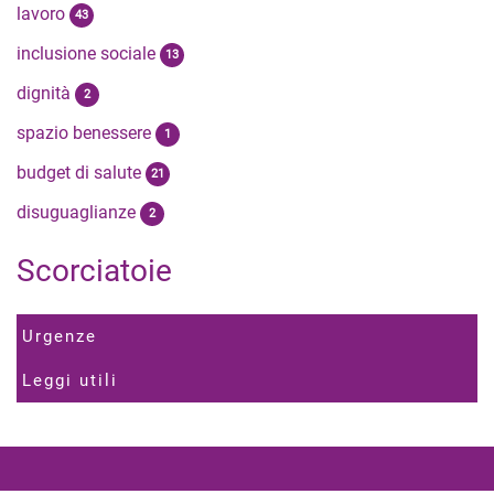
lavoro
43
inclusione sociale
13
dignità
2
spazio benessere
1
budget di salute
21
disuguaglianze
2
Scorciatoie
Urgenze
Leggi utili