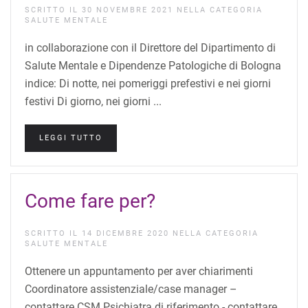
SCRITTO IL
30 NOVEMBRE 2021
NELLA CATEGORIA
SALUTE MENTALE
in collaborazione con il Direttore del Dipartimento di
Salute Mentale e Dipendenze Patologiche di Bologna
indice: Di notte, nei pomeriggi prefestivi e nei giorni
festivi Di giorno, nei giorni ...
LEGGI TUTTO
Come fare per?
SCRITTO IL
14 DICEMBRE 2020
NELLA CATEGORIA
SALUTE MENTALE
Ottenere un appuntamento per aver chiarimenti
Coordinatore assistenziale/case manager –
contattare CSM Psichiatra di riferimento - contattare