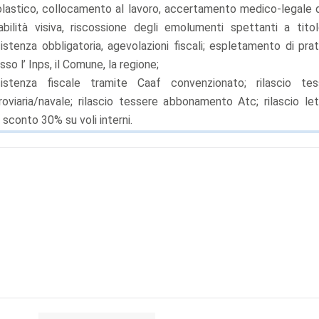
lastico, collocamento al lavoro, accertamento medico-legale d
abilità visiva, riscossione degli emolumenti spettanti a tito
istenza obbligatoria, agevolazioni fiscali; espletamento di pra
sso l’ Inps, il Comune, la regione;
sistenza fiscale tramite Caaf convenzionato; rilascio tes
roviaria/navale; rilascio tessere abbonamento Atc; rilascio le
 sconto 30% su voli interni.