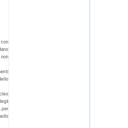
e con
idano
i non
menti
dello
ucleo
egli
, per
uello