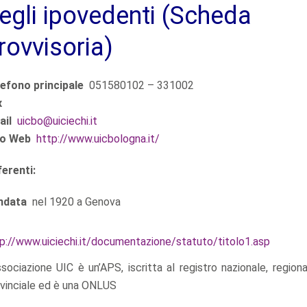
egli ipovedenti (Scheda
rovvisoria)
lefono principale
051580102 – 331002
x
ail
uicbo@uiciechi.it
to Web
http://www.uicbologna.it/
erenti:
ndata
nel 1920 a Genova
p://www.uiciechi.it/documentazione/statuto/titolo1.asp
ssociazione UIC è un’APS, iscritta al registro nazionale, region
vinciale ed è una ONLUS