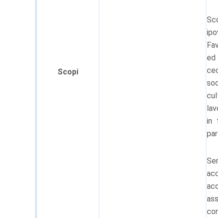
Sco
ipo
Fav
ed 
cec
Scopi
soc
cul
lav
in 
par
Ser
acc
ac
ass
co