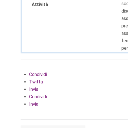
sco
Attività
dis
ass
pre
as
fer
per
Condividi
Twitta
Invia
Condividi
Invia