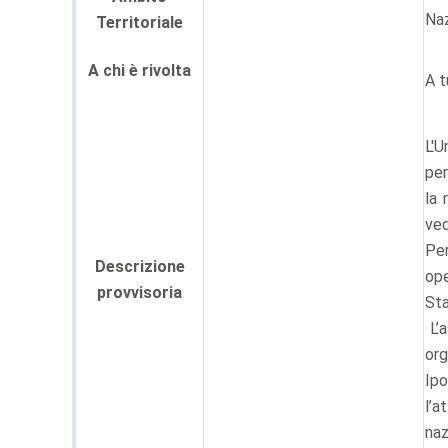
Naz
Territoriale
A chi è rivolta
A t
L'U
per
la 
ved
Per
Descrizione
ope
provvisoria
Sta
L’a
org
Ipo
l’a
naz