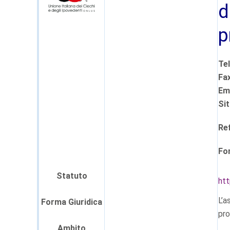
d
p
Te
Fa
Em
Si
Ref
Fo
Statuto
htt
L’a
Forma Giuridica
pro
Ambito