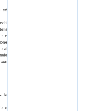
i ed
iechi
ella
ale e
ione
to al
onale
i con
vata
le e