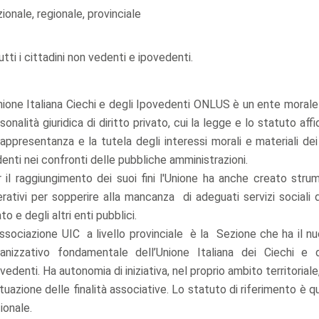
ionale, regionale, provinciale
utti i cittadini non vedenti e ipovedenti.
nione Italiana Ciechi e degli Ipovedenti ONLUS è un ente moral
sonalità giuridica di diritto privato, cui la legge e lo statuto aff
rappresentanza e la tutela degli interessi morali e materiali de
enti nei confronti delle pubbliche amministrazioni.
 il raggiungimento dei suoi fini l'Unione ha anche creato stru
rativi per sopperire alla mancanza di adeguati servizi sociali 
to e degli altri enti pubblici.
ssociazione UIC a livello provinciale è la Sezione che ha il n
anizzativo fondamentale dell’Unione Italiana dei Ciechi e d
vedenti. Ha autonomia di iniziativa, nel proprio ambito territoriale
ttuazione delle finalità associative. Lo statuto di riferimento è q
ionale.