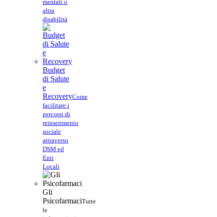
mentali o
altra
disabilità
Budget
di Salute
e
Recovery
Come
facilitare i
percorsi di
reinserimento
sociale
attraverso
DSM ed
Enti
Locali
Gli
Psicofarmaci
Tutte
le