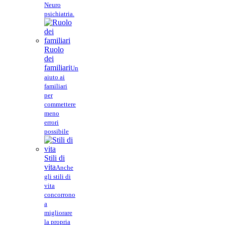
Neuro
psichiatria.
Ruolo
dei
familiari
Un
aiuto ai
familiari
per
commettere
meno
errori
possibile
Stili di
vita
Anche
gli stili di
vita
concorrono
a
migliorare
la propria