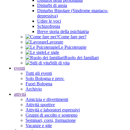
Disturbi della personalità
Disturbi di ansia
Disturbo Bipolare (Sindrome maniaco-
depressiva)
Udire le voci
Schizofrenia
Breve storia della psichiatria
Come fare per?
Lavorare
Le Psicoterapie
Le sigle
Ruolo dei familiari
Stili di vita
eventi
Tutti gli eventi
Solo Bologna e prov.
Fuori Bologna
Archivio
attività
Amicizia e divertimenti
Attività sportive
Attività e laboratori espressivi
Gruppi di ascolto e sostegno
Seminari, corsi, formazione
Vacanze e gite