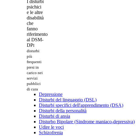
I disturbi
psichici
e le altre
disabilità
che
fanno
riferimento
al DSM-
DP
I
disturbi
più
frequenti
presi in
carico nei
servizi
pubblici
di cura
Depressione
Disturbi del linguaggio (DSL)
Disturbi specifici dell'apprendimento (DSA)
Disturbi della personalità
Disturbi di ansia
Disturbo Bipolare (Sindrome maniaco-depressiva)
Udire le voci
Schizofrenia