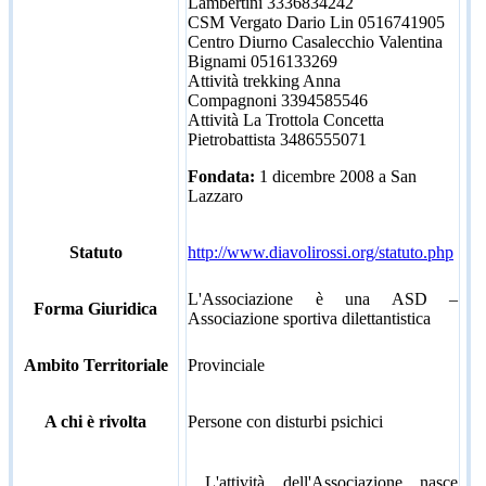
Lambertini 3336834242
CSM Vergato Dario Lin 0516741905
Centro Diurno Casalecchio Valentina
Bignami 0516133269
Attività trekking Anna
Compagnoni 3394585546
Attività La Trottola Concetta
Pietrobattista 3486555071
Fondata:
1 dicembre 2008 a San
Lazzaro
Statuto
http://www.diavolirossi.org/statuto.php
L'Associazione è una ASD –
Forma Giuridica
Associazione sportiva dilettantistica
Ambito Territoriale
Provinciale
A chi è rivolta
Persone con disturbi psichici
L'attività dell'Associazione nasce