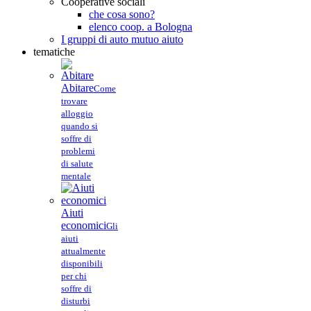
Cooperative sociali
che cosa sono?
elenco coop. a Bologna
I gruppi di auto mutuo aiuto
tematiche
Abitare
Come
trovare
alloggio
quando si
soffre di
problemi
di salute
mentale
Aiuti
economici
Gli
aiuti
attualmente
disponibili
per chi
soffre di
disturbi