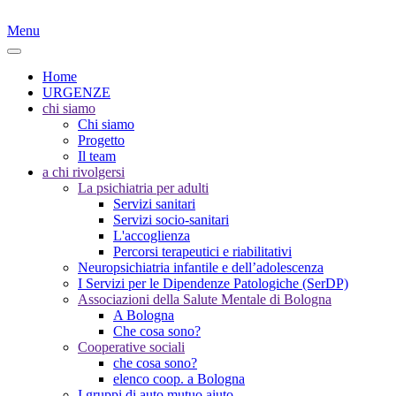
Menu
Home
URGENZE
chi siamo
Chi siamo
Progetto
Il team
a chi rivolgersi
La psichiatria per adulti
Servizi sanitari
Servizi socio-sanitari
L'accoglienza
Percorsi terapeutici e riabilitativi
Neuropsichiatria infantile e dell’adolescenza
I Servizi per le Dipendenze Patologiche (SerDP)
Associazioni della Salute Mentale di Bologna
A Bologna
Che cosa sono?
Cooperative sociali
che cosa sono?
elenco coop. a Bologna
I gruppi di auto mutuo aiuto