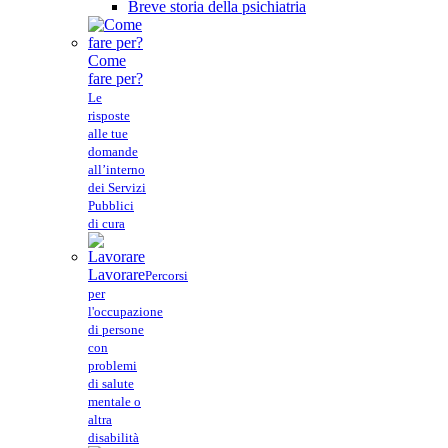
Breve storia della psichiatria
Come
fare per?
Le
risposte
alle tue
domande
all’interno
dei Servizi
Pubblici
di cura
Lavorare
Percorsi
per
l'occupazione
di persone
con
problemi
di salute
mentale o
altra
disabilità