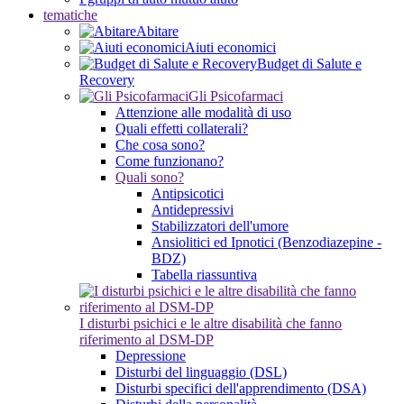
tematiche
Abitare
Aiuti economici
Budget di Salute e
Recovery
Gli Psicofarmaci
Attenzione alle modalità di uso
Quali effetti collaterali?
Che cosa sono?
Come funzionano?
Quali sono?
Antipsicotici
Antidepressivi
Stabilizzatori dell'umore
Ansiolitici ed Ipnotici (Benzodiazepine -
BDZ)
Tabella riassuntiva
I disturbi psichici e le altre disabilità che fanno
riferimento al DSM-DP
Depressione
Disturbi del linguaggio (DSL)
Disturbi specifici dell'apprendimento (DSA)