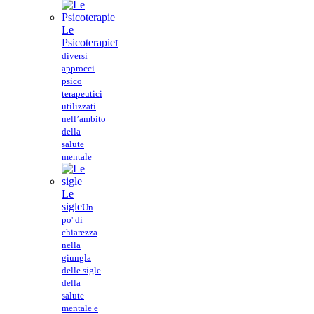
Le
Psicoterapie
I
diversi
approcci
psico
terapeutici
utilizzati
nell’ambito
della
salute
mentale
Le
sigle
Un
po' di
chiarezza
nella
giungla
delle sigle
della
salute
mentale e