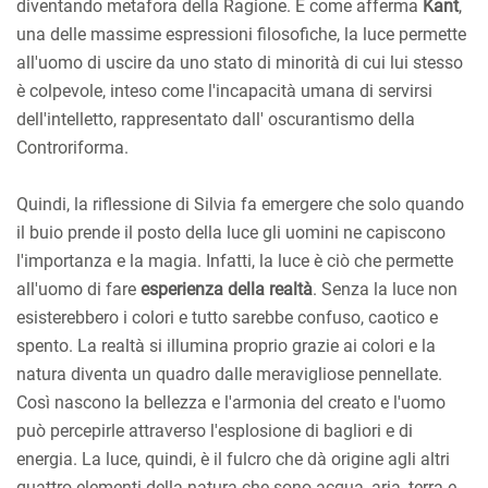
diventando metafora della Ragione. E come afferma
Kant
,
una delle massime espressioni filosofiche, la luce permette
all'uomo di uscire da uno stato di minorità di cui lui stesso
è colpevole, inteso come l'incapacità umana di servirsi
dell'intelletto, rappresentato dall' oscurantismo della
Controriforma.
Quindi, la riflessione di Silvia fa emergere che solo quando
il buio prende il posto della luce gli uomini ne capiscono
l'importanza e la magia. Infatti, la luce è ciò che permette
all'uomo di fare
esperienza della realtà
. Senza la luce non
esisterebbero i colori e tutto sarebbe confuso, caotico e
spento. La realtà si illumina proprio grazie ai colori e la
natura diventa un quadro dalle meravigliose pennellate.
Così nascono la bellezza e l'armonia del creato e l'uomo
può percepirle attraverso l'esplosione di bagliori e di
energia. La luce, quindi, è il fulcro che dà origine agli altri
quattro elementi della natura che sono acqua, aria, terra e