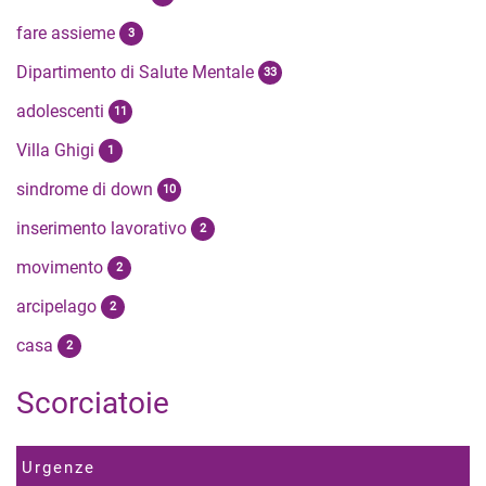
fare assieme
3
Dipartimento di Salute Mentale
33
adolescenti
11
Villa Ghigi
1
sindrome di down
10
inserimento lavorativo
2
movimento
2
arcipelago
2
casa
2
Scorciatoie
Urgenze