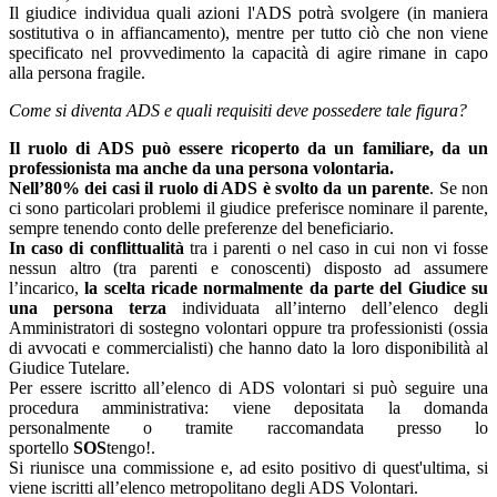
Il giudice individua quali azioni l'ADS potrà svolgere (in maniera
sostitutiva o in affiancamento), mentre per tutto ciò che non viene
specificato nel provvedimento la capacità di agire rimane in capo
alla persona fragile.
Come si diventa ADS e quali requisiti deve possedere tale figura?
Il ruolo di ADS può essere ricoperto da un familiare, da un
professionista ma anche da una persona volontaria.
Nell’80% dei casi il ruolo di ADS è svolto da un parente
. Se non
ci sono particolari problemi il giudice preferisce nominare il parente,
sempre tenendo conto delle preferenze del beneficiario.
In caso di conflittualità
tra i parenti o nel caso in cui non vi fosse
nessun altro (tra parenti e conoscenti) disposto ad assumere
l’incarico,
la scelta ricade normalmente da parte del Giudice su
una persona terza
individuata all’interno dell’elenco degli
Amministratori di sostegno volontari oppure tra professionisti (ossia
di avvocati e commercialisti) che hanno dato la loro disponibilità al
Giudice Tutelare.
Per essere iscritto all’elenco di ADS volontari si può seguire una
procedura amministrativa: viene depositata la domanda
personalmente o tramite raccomandata presso lo
sportello
SOS
tengo!.
Si riunisce una commissione e, ad esito positivo di quest'ultima, si
viene iscritti all’elenco metropolitano degli ADS Volontari.