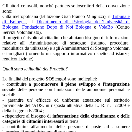
Gli attori coinvolti, nonché partners sottoscrittori della convenzione
sono:
Città metropolitana (Istituzione Gian Franco Minguzzi), il
Tribunale
di Bologna
, il
Dipartimento di Psicologia dell’Università di
Bologna
,
Fondazione Dopo di Noi Bologna
e
VolaBo
(Centro
Servizi Volontariato).
Il progetto è rivolto ai cittadini che abbiano bisogno di informazioni
relative all' Amministratore di sostegno (istituto, procedura,
modulistica da utilizzare) e agli Amministratori di Sostegno volontari
e famigliari (fornendo un supporto informativo rispetto ad istanze,
rendicontazione).
Quali sono le finalità del Progetto?
Le finalità del progetto
SOS
tengo! sono molteplici:
- contribuire a
promuovere il pieno sviluppo e l'integrazione
sociale
delle persone con limitazioni delle autonomie personali e
sociali;
- garantire un' efficace ed uniforme attuazione sul territorio
provinciale dell’ADS, in risposta attuativa della L. R. n.11/2009 e
della Legge n.6/2004 ;
- rispondere al bisogno di
informazione della cittadinanza e delle
categorie di cittadini interessati
al tema;
- contribuire all'aumento delle persone disposte ad assumere
l'incarico di amministratore di sostegno;