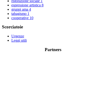
ristorazione sociale
1
espressione artistica
8
gruppi ama
4
tabagismo
1
cooperative
10
Scorciatoie
Urgenze
Leggi utili
Partners