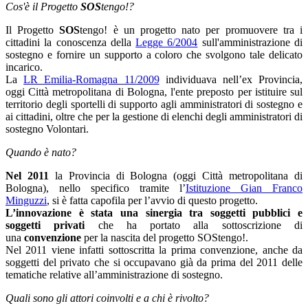
Cos'è il Progetto
SOS
tengo!?
Il Progetto
SOS
tengo! è un progetto nato per promuovere tra i
cittadini la conoscenza della
Legge 6/2004
sull'amministrazione di
sostegno e fornire un supporto a coloro che svolgono tale delicato
incarico.
La
LR Emilia-Romagna 11/2009
individuava nell’ex Provincia,
oggi Città metropolitana di Bologna, l'ente preposto per istituire sul
territorio degli sportelli di supporto agli amministratori di sostegno e
ai cittadini, oltre che per la gestione di elenchi degli amministratori di
sostegno Volontari.
Quando è nato?
Nel 2011
la Provincia di Bologna (oggi Città metropolitana di
Bologna), nello specifico tramite l’
Istituzione Gian Franco
Minguzzi
, si è fatta capofila per l’avvio di questo progetto.
L’innovazione è stata una sinergia tra soggetti pubblici e
soggetti privati
che ha portato alla sottoscrizione di
una
convenzione
per la nascita del progetto SOStengo!.
Nel 2011 viene infatti sottoscritta la prima convenzione, anche da
soggetti del privato che si occupavano già da prima del 2011 delle
tematiche relative all’amministrazione di sostegno.
Quali sono gli attori coinvolti e a chi è rivolto?