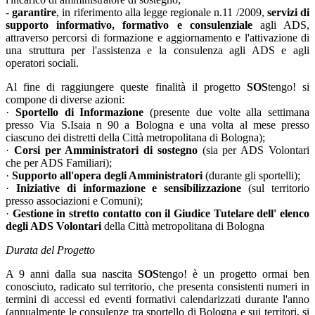
-
garantire
, in riferimento alla legge regionale n.11 /2009,
servizi di
supporto informativo, formativo e consulenziale
agli ADS,
attraverso percorsi di formazione e aggiornamento e l'attivazione di
una struttura per l'assistenza e la consulenza agli ADS e agli
operatori sociali.
Al fine di raggiungere queste finalità il progetto
SOS
tengo! si
compone di diverse azioni:
·
Sportello di Informazione
(presente due volte alla settimana
presso Via S.Isaia n 90 a Bologna e una volta al mese presso
ciascuno dei distretti della Città metropolitana di Bologna);
·
Corsi per Amministratori di sostegno
(sia per ADS Volontari
che per ADS Familiari);
·
Supporto all'opera degli Amministratori
(durante gli sportelli);
·
Iniziative di informazione e sensibilizzazione
(sul territorio
presso associazioni e Comuni);
·
Gestione in stretto contatto con il Giudice Tutelare dell' elenco
degli ADS Volontari
della Città metropolitana di Bologna
Durata del Progetto
A 9 anni dalla sua nascita
SOS
tengo! è un progetto ormai ben
conosciuto, radicato sul territorio, che presenta consistenti numeri in
termini di accessi ed eventi formativi calendarizzati durante l'anno
(annualmente le consulenze tra sportello di Bologna e sui territori, si