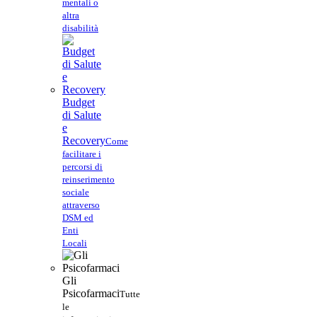
mentali o
altra
disabilità
Budget
di Salute
e
Recovery
Come
facilitare i
percorsi di
reinserimento
sociale
attraverso
DSM ed
Enti
Locali
Gli
Psicofarmaci
Tutte
le