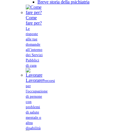
Breve storia della psichiatria
Come
fare per?
Le
risposte
alle tue
domande
all’interno
dei Servizi
Pubblici
di cura
Lavorare
Percorsi
per
l'occupazione
di persone
con
problemi
di salute
mentale o
altra
disabilità