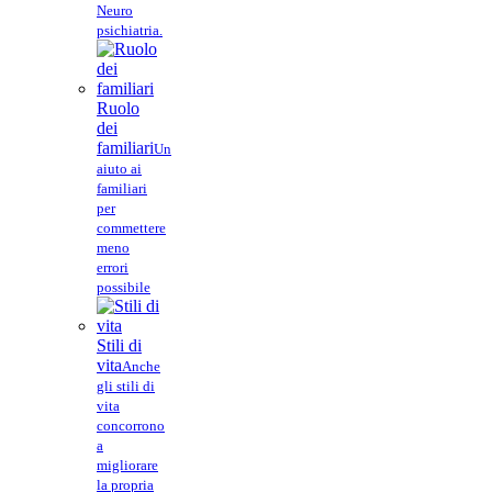
Neuro
psichiatria.
Ruolo
dei
familiari
Un
aiuto ai
familiari
per
commettere
meno
errori
possibile
Stili di
vita
Anche
gli stili di
vita
concorrono
a
migliorare
la propria