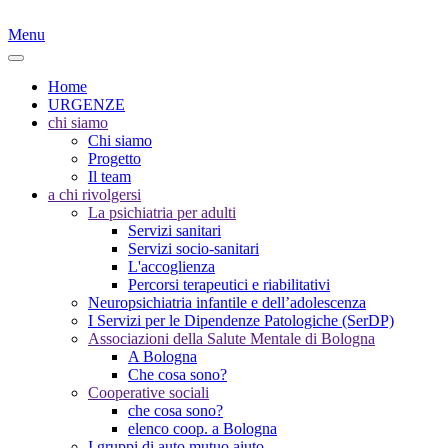
Menu
Home
URGENZE
chi siamo
Chi siamo
Progetto
Il team
a chi rivolgersi
La psichiatria per adulti
Servizi sanitari
Servizi socio-sanitari
L'accoglienza
Percorsi terapeutici e riabilitativi
Neuropsichiatria infantile e dell’adolescenza
I Servizi per le Dipendenze Patologiche (SerDP)
Associazioni della Salute Mentale di Bologna
A Bologna
Che cosa sono?
Cooperative sociali
che cosa sono?
elenco coop. a Bologna
I gruppi di auto mutuo aiuto