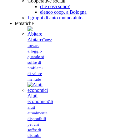
Cooperative sociali
che cosa sono?
elenco coop. a Bologna
I gruppi di auto mutuo aiuto
tematiche
Abitare
Come
trovare
alloggio
quando si
soffre di
problemi
di salute
mentale
Aiuti
economici
Gli
aiuti
attualmente
disponibili
per chi
soffre di
disturbi