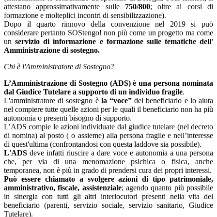
attestano approssimativamente sulle
750/800
; oltre ai corsi di
formazione e molteplici incontri di sensibilizzazione).
Dopo il quarto rinnovo della convenzione nel 2019 si può
considerare pertanto SOStengo! non più come un progetto ma come
un
servizio di informazione e formazione sulle tematiche dell'
Amministrazione di sostegno.
Chi è l'Amministratore di Sostegno?
L’Amministrazione di Sostegno (ADS) è una persona nominata
dal Giudice Tutelare a supporto di un individuo fragile
.
L'amministratore di sostegno è
la “voce”
del beneficiario e lo aiuta
nel compiere tutte quelle azioni per le quali il beneficiario non ha più
autonomia o presenti bisogno di supporto.
L’ADS compie le azioni individuate dal giudice tutelare (nel decreto
di nomina) al posto ( o assieme) alla persona fragile e nell’interesse
di quest'ultima (confrontandosi con questa laddove sia possibile).
L'ADS
deve infatti riuscire a dare voce e autonomia a una persona
che, per via di una menomazione psichica o fisica, anche
temporanea, non è più in grado di prendersi cura dei propri interessi.
Può essere chiamato a svolgere azioni di tipo patrimoniale,
amministrativo, fiscale, assistenziale
; agendo quanto più possibile
in sinergia con tutti gli altri interlocutori presenti nella vita del
beneficiario (parenti, servizio sociale, servizio sanitario, Giudice
Tutelare).