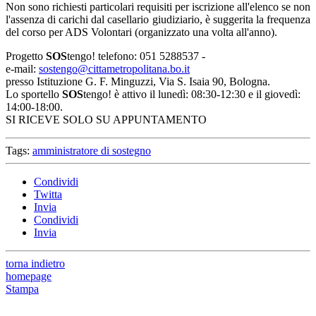
Non sono richiesti particolari requisiti per iscrizione all'elenco se non
l'assenza di carichi dal casellario giudiziario, è suggerita la frequenza
del corso per ADS Volontari (organizzato una volta all'anno).
Progetto
SOS
tengo! telefono: 051 5288537 -
e-mail:
sostengo@cittametropolitana.bo.it
presso Istituzione G. F. Minguzzi, Via S. Isaia 90, Bologna.
Lo sportello
SOS
tengo! è attivo il lunedì: 08:30-12:30 e il giovedì:
14:00-18:00.
SI RICEVE SOLO SU APPUNTAMENTO
Tags:
amministratore di sostegno
Condividi
Twitta
Invia
Condividi
Invia
torna indietro
homepage
Stampa