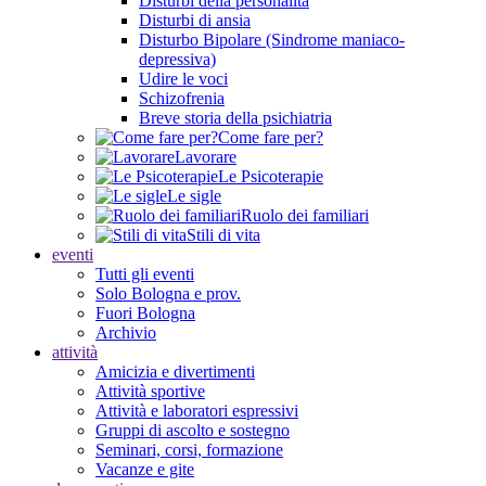
Disturbi della personalità
Disturbi di ansia
Disturbo Bipolare (Sindrome maniaco-
depressiva)
Udire le voci
Schizofrenia
Breve storia della psichiatria
Come fare per?
Lavorare
Le Psicoterapie
Le sigle
Ruolo dei familiari
Stili di vita
eventi
Tutti gli eventi
Solo Bologna e prov.
Fuori Bologna
Archivio
attività
Amicizia e divertimenti
Attività sportive
Attività e laboratori espressivi
Gruppi di ascolto e sostegno
Seminari, corsi, formazione
Vacanze e gite