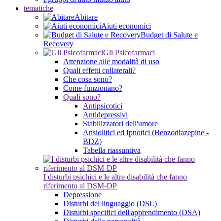
tematiche
Abitare
Aiuti economici
Budget di Salute e
Recovery
Gli Psicofarmaci
Attenzione alle modalità di uso
Quali effetti collaterali?
Che cosa sono?
Come funzionano?
Quali sono?
Antipsicotici
Antidepressivi
Stabilizzatori dell'umore
Ansiolitici ed Ipnotici (Benzodiazepine -
BDZ)
Tabella riassuntiva
I disturbi psichici e le altre disabilità che fanno
riferimento al DSM-DP
Depressione
Disturbi del linguaggio (DSL)
Disturbi specifici dell'apprendimento (DSA)