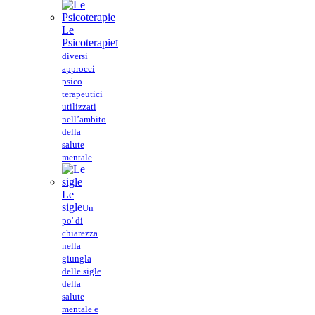
Le
Psicoterapie
I
diversi
approcci
psico
terapeutici
utilizzati
nell’ambito
della
salute
mentale
Le
sigle
Un
po' di
chiarezza
nella
giungla
delle sigle
della
salute
mentale e