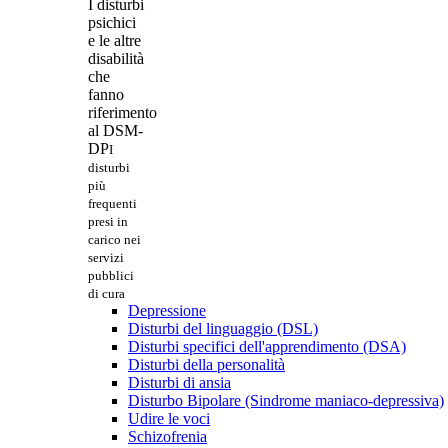
I disturbi
psichici
e le altre
disabilità
che
fanno
riferimento
al DSM-
DP
I
disturbi
più
frequenti
presi in
carico nei
servizi
pubblici
di cura
Depressione
Disturbi del linguaggio (DSL)
Disturbi specifici dell'apprendimento (DSA)
Disturbi della personalità
Disturbi di ansia
Disturbo Bipolare (Sindrome maniaco-depressiva)
Udire le voci
Schizofrenia