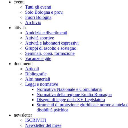
eventi
Tutti gli eventi
Solo Bologna e prov.
Fuori Bologna
Archivio
attività
Amicizia e divertimenti
Attività sportive
Attività e laboratori espressivi
Gruppi di ascolto e sostegno
Seminari, corsi, formazione
Vacanze e gite
documenti
Articoli
Bibliografie
Altri materiali
Leggi e normative
Normativa Nazionale e Comunitaria
Normativa della regione Emilia-Romagna
Disegni di legge della XV Legislatura
Strumenti di protezione giuridica e norme a tutela d
disabilità psichica
newsletter
ISCRIVITI
Newsletter del mese