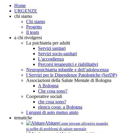
Home
URGENZE
chi siamo
Chi siamo
Progetto
Il team
a chi rivolgersi
La psichiatria per adulti
Servizi sanitari
Servizi socio-sanitari
L'accoglienza
Percorsi terapeutici e riabilitativi
Neuropsichiatria infantile e dell’adolescenza
I Servizi per le Dipendenze Patologiche (SerDP)
Associazioni della Salute Mentale di Bologna
A Bologna
Che cosa sono?
Cooperative sociali
che cosa sono?
elenco coop. a Bologna
I gruppi di auto mutuo aiuto
tematiche
Abitare
Come trovare alloggio quando
si soffre di problemi di salute mentale