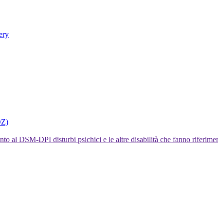
ery
DZ)
I disturbi psichici e le altre disabilità che fanno rifer