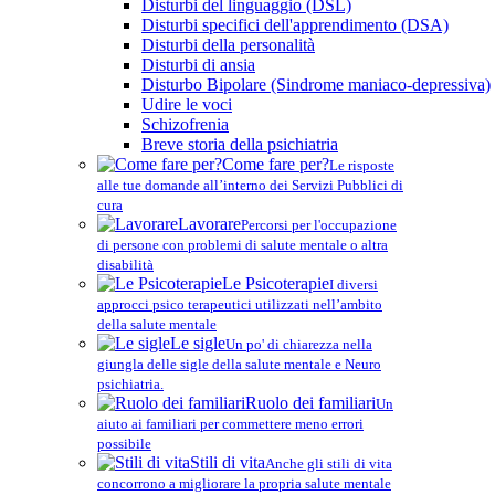
Disturbi del linguaggio (DSL)
Disturbi specifici dell'apprendimento (DSA)
Disturbi della personalità
Disturbi di ansia
Disturbo Bipolare (Sindrome maniaco-depressiva)
Udire le voci
Schizofrenia
Breve storia della psichiatria
Come fare per?
Le risposte
alle tue domande all’interno dei Servizi Pubblici di
cura
Lavorare
Percorsi per l'occupazione
di persone con problemi di salute mentale o altra
disabilità
Le Psicoterapie
I diversi
approcci psico terapeutici utilizzati nell’ambito
della salute mentale
Le sigle
Un po' di chiarezza nella
giungla delle sigle della salute mentale e Neuro
psichiatria.
Ruolo dei familiari
Un
aiuto ai familiari per commettere meno errori
possibile
Stili di vita
Anche gli stili di vita
concorrono a migliorare la propria salute mentale