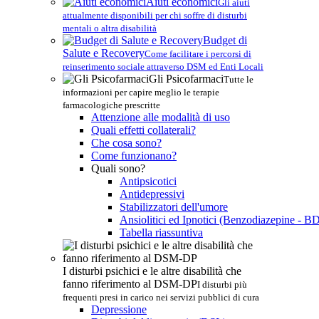
Aiuti economici
Gli aiuti
attualmente disponibili per chi soffre di disturbi
mentali o altra disabilità
Budget di
Salute e Recovery
Come facilitare i percorsi di
reinserimento sociale attraverso DSM ed Enti Locali
Gli Psicofarmaci
Tutte le
informazioni per capire meglio le terapie
farmacologiche prescritte
Attenzione alle modalità di uso
Quali effetti collaterali?
Che cosa sono?
Come funzionano?
Quali sono?
Antipsicotici
Antidepressivi
Stabilizzatori dell'umore
Ansiolitici ed Ipnotici (Benzodiazepine - B
Tabella riassuntiva
I disturbi psichici e le altre disabilità che
fanno riferimento al DSM-DP
I disturbi più
frequenti presi in carico nei servizi pubblici di cura
Depressione