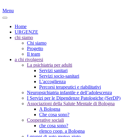
Menu
Home
URGENZE
chi siamo
Chi siamo
Progetto
Il team
a chi rivolgersi
La psichiatria per adulti
Servizi sanitari
Servizi socio-sanitari
L'accoglienza
Percorsi terapeutici e riabilitativi
Neuropsichiatria infantile e dell’adolescenza
I Servizi per le Dipendenze Patologiche (SerDP)
Associazioni della Salute Mentale di Bologna
A Bologna
Che cosa sono?
Cooperative sociali
che cosa sono?
elenco coop. a Bologna
I gruppi di auto mutuo aiuto