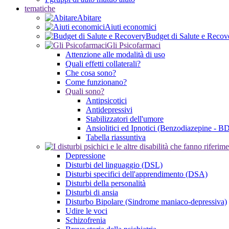
tematiche
Abitare
Aiuti economici
Budget di Salute e Recov
Gli Psicofarmaci
Attenzione alle modalità di uso
Quali effetti collaterali?
Che cosa sono?
Come funzionano?
Quali sono?
Antipsicotici
Antidepressivi
Stabilizzatori dell'umore
Ansiolitici ed Ipnotici (Benzodiazepine - B
Tabella riassuntiva
Depressione
Disturbi del linguaggio (DSL)
Disturbi specifici dell'apprendimento (DSA)
Disturbi della personalità
Disturbi di ansia
Disturbo Bipolare (Sindrome maniaco-depressiva)
Udire le voci
Schizofrenia