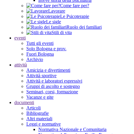
Breve storia della psichiatria
Come fare per?
Lavorare
Le Psicoterapie
Le sigle
Ruolo dei familiari
Stili di vita
eventi
Tutti gli eventi
Solo Bologna e prov.
Fuori Bologna
Archivio
attività
Amicizia e divertimenti
Attività sportive
Attività e laboratori espressivi
Gruppi di ascolto e sostegno
Seminari, corsi, formazione
Vacanze e gite
documenti
Articoli
Bibliografie
Altri materiali
Leggi e normative
Normativa Nazionale e Comunitaria