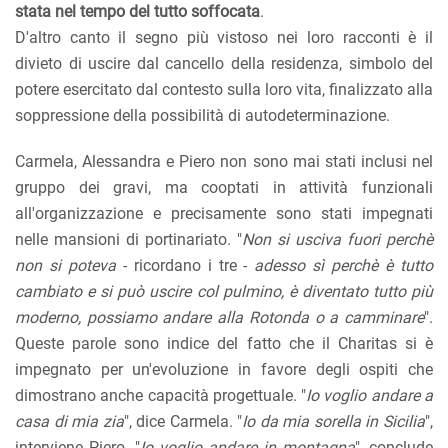
stata nel tempo del tutto soffocata
.
D'altro canto il segno più vistoso nei loro racconti è il
divieto di uscire dal cancello della residenza, simbolo del
potere esercitato dal contesto sulla loro vita, finalizzato alla
soppressione della possibilità di autodeterminazione.
Carmela, Alessandra e Piero non sono mai stati inclusi nel
gruppo dei gravi, ma cooptati in attività funzionali
all'organizzazione e precisamente sono stati impegnati
nelle mansioni di portinariato. "
Non si usciva fuori perchè
non si poteva
- ricordano i tre -
adesso sì perchè è tutto
cambiato e si può uscire col pulmino, è diventato tutto più
moderno, possiamo andare alla Rotonda o a camminare
".
Queste parole sono indice del fatto che il Charitas si è
impegnato per un'evoluzione in favore degli ospiti che
dimostrano anche capacità progettuale. "
Io voglio andare a
casa di mia zia
", dice Carmela. "
Io da mia sorella in Sicilia
",
interviene Piero. "
Io voglio andare in montagna
", conclude