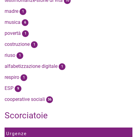
testimonianze-storie di vita
10
madre
1
musica
6
povertà
1
costruzione
1
riuso
1
alfabetizzazione digitale
1
respiro
1
ESP
9
cooperative sociali
36
Scorciatoie
Urgenze