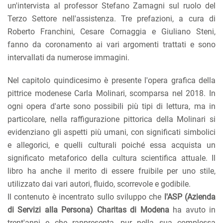
un'intervista al professor Stefano Zamagni sul ruolo del
Terzo Settore nell'assistenza. Tre prefazioni, a cura di
Roberto Franchini, Cesare Cornaggia e Giuliano Steni,
fanno da coronamento ai vari argomenti trattati e sono
intervallati da numerose immagini.
Nel capitolo quindicesimo è presente l'opera grafica della
pittrice modenese Carla Molinari, scomparsa nel 2018. In
ogni opera d'arte sono possibili più tipi di lettura, ma in
particolare, nella raffigurazione pittorica della Molinari si
evidenziano gli aspetti più umani, con significati simbolici
e allegorici, e quelli culturali poiché essa acquista un
significato metaforico della cultura scientifica attuale. Il
libro ha anche il merito di essere fruibile per uno stile,
utilizzato dai vari autori, fluido, scorrevole e godibile.
Il contenuto è incentrato sullo sviluppo che
l'ASP (Azienda
di Servizi alla Persona) Charitas di Modena
ha avuto in
trent'anni e che rappresenta, pur nella sua complessa