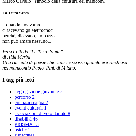
Marco Cavallo - simbolo della chiusura dei manicomi
La Terra Santa
...quando amavamo
ci facevano gli elettrochoc
perché, dicevano, un pazzo
non può amare nessuno...
Versi tratti da "La Terra Santa"
di Alda Merini
Una raccolta di poesie che l'autrice scrisse quando era rinchiusa
nel manicomio Paolo Pini, di Milano.
I tag più letti
aggregazione giovanile
2
percorso
2
emilia-romagna
2
eventi culturali
1
associazioni di volontariato
8
disabilità
46
PRISMA
13
psiche
1
subacquea
1