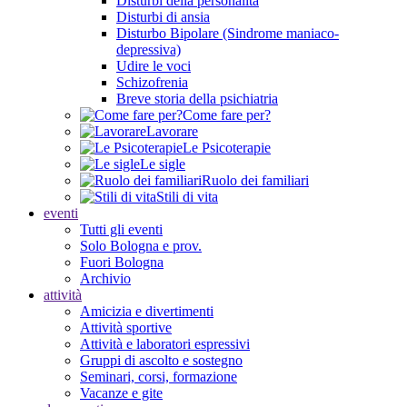
Disturbi della personalità
Disturbi di ansia
Disturbo Bipolare (Sindrome maniaco-
depressiva)
Udire le voci
Schizofrenia
Breve storia della psichiatria
Come fare per?
Lavorare
Le Psicoterapie
Le sigle
Ruolo dei familiari
Stili di vita
eventi
Tutti gli eventi
Solo Bologna e prov.
Fuori Bologna
Archivio
attività
Amicizia e divertimenti
Attività sportive
Attività e laboratori espressivi
Gruppi di ascolto e sostegno
Seminari, corsi, formazione
Vacanze e gite