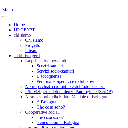
Menu
Home
URGENZE
chi siamo
Chi siamo
Progetto
Il team
a chi rivolgersi
La psichiatria per adulti
Servizi sanitari
Servizi socio-sanitari
L'accoglienza
Percorsi terapeutici e riabilitativi
Neuropsichiatria infantile e dell’adolescenza
I Servizi per le Dipendenze Patologiche (SerDP)
Associazioni della Salute Mentale di Bologna
A Bologna
Che cosa sono?
Cooperative sociali
che cosa sono?
elenco coop. a Bologna
I gruppi di auto mutuo aiuto