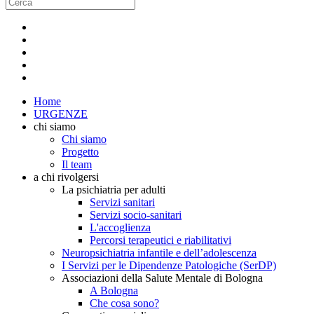
Home
URGENZE
chi siamo
Chi siamo
Progetto
Il team
a chi rivolgersi
La psichiatria per adulti
Servizi sanitari
Servizi socio-sanitari
L'accoglienza
Percorsi terapeutici e riabilitativi
Neuropsichiatria infantile e dell’adolescenza
I Servizi per le Dipendenze Patologiche (SerDP)
Associazioni della Salute Mentale di Bologna
A Bologna
Che cosa sono?