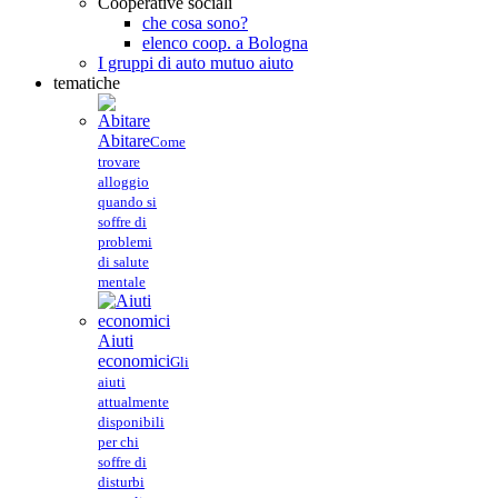
Cooperative sociali
che cosa sono?
elenco coop. a Bologna
I gruppi di auto mutuo aiuto
tematiche
Abitare
Come
trovare
alloggio
quando si
soffre di
problemi
di salute
mentale
Aiuti
economici
Gli
aiuti
attualmente
disponibili
per chi
soffre di
disturbi