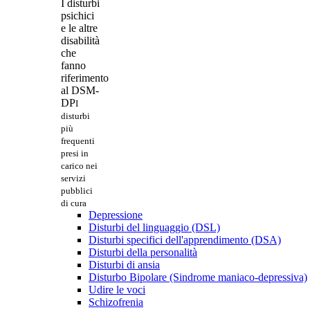
I disturbi
psichici
e le altre
disabilità
che
fanno
riferimento
al DSM-
DP
I
disturbi
più
frequenti
presi in
carico nei
servizi
pubblici
di cura
Depressione
Disturbi del linguaggio (DSL)
Disturbi specifici dell'apprendimento (DSA)
Disturbi della personalità
Disturbi di ansia
Disturbo Bipolare (Sindrome maniaco-depressiva)
Udire le voci
Schizofrenia