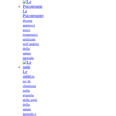
Le
Psicoterapie
I
diversi
approcci
psico
terapeutici
utilizzati
nell’ambito
della
salute
mentale
Le
sigle
Un
po' di
chiarezza
nella
giungla
delle sigle
della
salute
mentale e