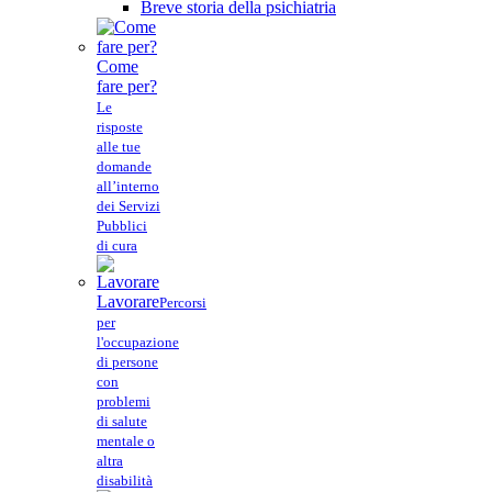
Breve storia della psichiatria
Come
fare per?
Le
risposte
alle tue
domande
all’interno
dei Servizi
Pubblici
di cura
Lavorare
Percorsi
per
l'occupazione
di persone
con
problemi
di salute
mentale o
altra
disabilità