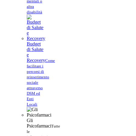
mentali o
altra
disabilità
Budget
di Salute
e
Recovery
Come
facilitare i
percorsi di
reinserimento
sociale
attraverso
DSM ed
Enti
Locali
Gli
Psicofarmaci
Tutte
le