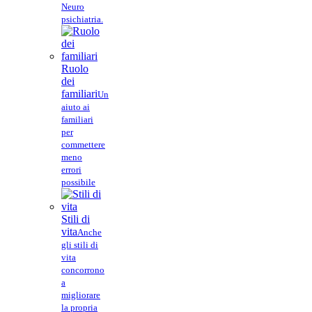
Neuro
psichiatria.
Ruolo
dei
familiari
Un
aiuto ai
familiari
per
commettere
meno
errori
possibile
Stili di
vita
Anche
gli stili di
vita
concorrono
a
migliorare
la propria