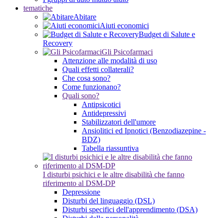
tematiche
Abitare
Aiuti economici
Budget di Salute e
Recovery
Gli Psicofarmaci
Attenzione alle modalità di uso
Quali effetti collaterali?
Che cosa sono?
Come funzionano?
Quali sono?
Antipsicotici
Antidepressivi
Stabilizzatori dell'umore
Ansiolitici ed Ipnotici (Benzodiazepine -
BDZ)
Tabella riassuntiva
I disturbi psichici e le altre disabilità che fanno
riferimento al DSM-DP
Depressione
Disturbi del linguaggio (DSL)
Disturbi specifici dell'apprendimento (DSA)