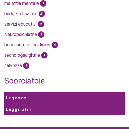
malattia mentale
1
budget di salute
21
servizi educativi
2
Neuropsichiatria
2
benessere psico-fisico
4
tecnologadigitale
1
salvezza
1
Scorciatoie
Urgenze
Leggi utili