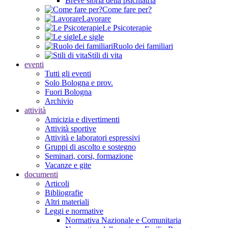
Breve storia della psichiatria
Come fare per?
Lavorare
Le Psicoterapie
Le sigle
Ruolo dei familiari
Stili di vita
eventi
Tutti gli eventi
Solo Bologna e prov.
Fuori Bologna
Archivio
attività
Amicizia e divertimenti
Attività sportive
Attività e laboratori espressivi
Gruppi di ascolto e sostegno
Seminari, corsi, formazione
Vacanze e gite
documenti
Articoli
Bibliografie
Altri materiali
Leggi e normative
Normativa Nazionale e Comunitaria