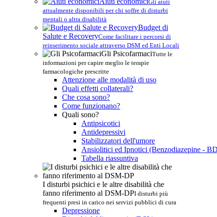
Aiuti economici
Gli aiuti
attualmente disponibili per chi soffre di disturbi
mentali o altra disabilità
Budget di
Salute e Recovery
Come facilitare i percorsi di
reinserimento sociale attraverso DSM ed Enti Locali
Gli Psicofarmaci
Tutte le
informazioni per capire meglio le terapie
farmacologiche prescritte
Attenzione alle modalità di uso
Quali effetti collaterali?
Che cosa sono?
Come funzionano?
Quali sono?
Antipsicotici
Antidepressivi
Stabilizzatori dell'umore
Ansiolitici ed Ipnotici (Benzodiazepine - B
Tabella riassuntiva
I disturbi psichici e le altre disabilità che
fanno riferimento al DSM-DP
I disturbi più
frequenti presi in carico nei servizi pubblici di cura
Depressione