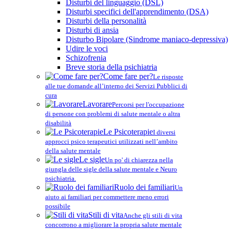
Disturbi del linguaggio (DSL)
Disturbi specifici dell'apprendimento (DSA)
Disturbi della personalità
Disturbi di ansia
Disturbo Bipolare (Sindrome maniaco-depressiva)
Udire le voci
Schizofrenia
Breve storia della psichiatria
Come fare per?
Le risposte
alle tue domande all’interno dei Servizi Pubblici di
cura
Lavorare
Percorsi per l'occupazione
di persone con problemi di salute mentale o altra
disabilità
Le Psicoterapie
I diversi
approcci psico terapeutici utilizzati nell’ambito
della salute mentale
Le sigle
Un po' di chiarezza nella
giungla delle sigle della salute mentale e Neuro
psichiatria.
Ruolo dei familiari
Un
aiuto ai familiari per commettere meno errori
possibile
Stili di vita
Anche gli stili di vita
concorrono a migliorare la propria salute mentale