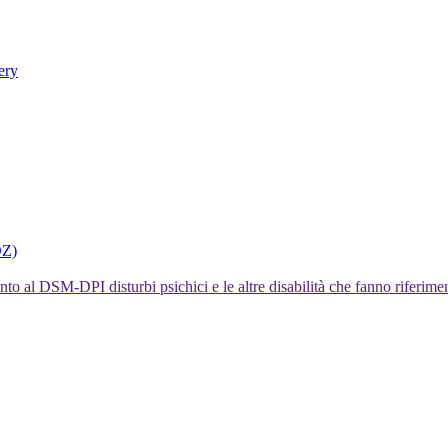
ery
DZ)
I disturbi psichici e le altre disabilità che fanno rifer