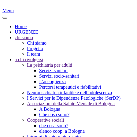
Menu
Home
URGENZE
chi siamo
Chi siamo
Progetto
Il team
a chi rivolgersi
La psichiatria per adulti
Servizi sanitari
Servizi socio-sanitari
L'accoglienza
Percorsi terapeutici e riabilitativi
Neuropsichiatria infantile e dell’adolescenza
I Servizi per le Dipendenze Patologiche (SerDP)
Associazioni della Salute Mentale di Bologna
A Bologna
Che cosa sono?
Cooperative sociali
che cosa sono?
elenco coop. a Bologna
I gruppi di auto mutuo aiuto