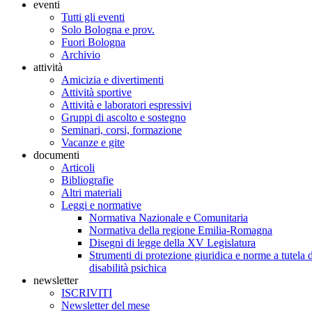
eventi
Tutti gli eventi
Solo Bologna e prov.
Fuori Bologna
Archivio
attività
Amicizia e divertimenti
Attività sportive
Attività e laboratori espressivi
Gruppi di ascolto e sostegno
Seminari, corsi, formazione
Vacanze e gite
documenti
Articoli
Bibliografie
Altri materiali
Leggi e normative
Normativa Nazionale e Comunitaria
Normativa della regione Emilia-Romagna
Disegni di legge della XV Legislatura
Strumenti di protezione giuridica e norme a tutela d
disabilità psichica
newsletter
ISCRIVITI
Newsletter del mese