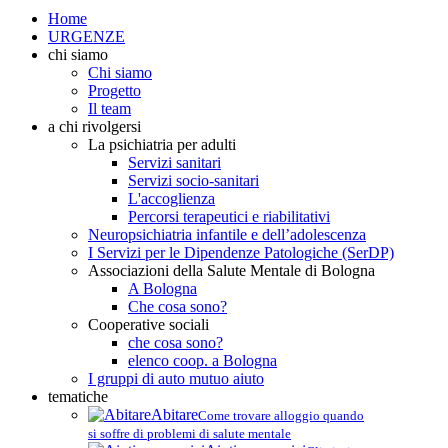
Home
URGENZE
chi siamo
Chi siamo
Progetto
Il team
a chi rivolgersi
La psichiatria per adulti
Servizi sanitari
Servizi socio-sanitari
L'accoglienza
Percorsi terapeutici e riabilitativi
Neuropsichiatria infantile e dell’adolescenza
I Servizi per le Dipendenze Patologiche (SerDP)
Associazioni della Salute Mentale di Bologna
A Bologna
Che cosa sono?
Cooperative sociali
che cosa sono?
elenco coop. a Bologna
I gruppi di auto mutuo aiuto
tematiche
Abitare
Come trovare alloggio quando
si soffre di problemi di salute mentale