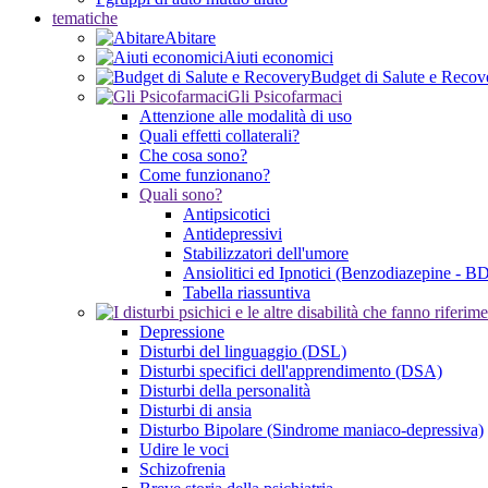
tematiche
Abitare
Aiuti economici
Budget di Salute e Recov
Gli Psicofarmaci
Attenzione alle modalità di uso
Quali effetti collaterali?
Che cosa sono?
Come funzionano?
Quali sono?
Antipsicotici
Antidepressivi
Stabilizzatori dell'umore
Ansiolitici ed Ipnotici (Benzodiazepine - B
Tabella riassuntiva
Depressione
Disturbi del linguaggio (DSL)
Disturbi specifici dell'apprendimento (DSA)
Disturbi della personalità
Disturbi di ansia
Disturbo Bipolare (Sindrome maniaco-depressiva)
Udire le voci
Schizofrenia