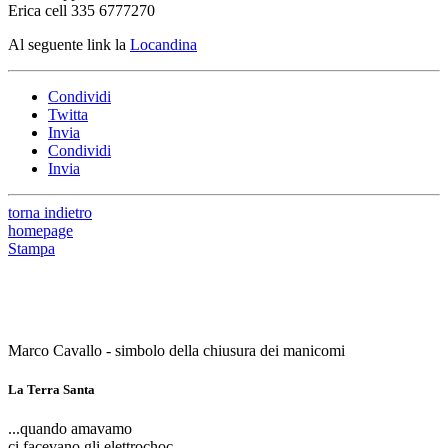
Erica cell 335 6777270
Al seguente link la
Locandina
Condividi
Twitta
Invia
Condividi
Invia
torna indietro
homepage
Stampa
Marco Cavallo - simbolo della chiusura dei manicomi
La Terra Santa
...quando amavamo
ci facevano gli elettrochoc