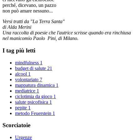
perché, dicevano, un pazzo
non può amare nessuno...
Versi tratti da "La Terra Santa"
di Alda Merini
Una raccolta di poesie che l'autrice scrisse quando era rinchiusa
nel manicomio Paolo Pini, di Milano.
I tag più letti
mindfulness
1
budget di salute
21
alcool
1
volontariato
7
mappatura dinamica
1
mediatrice
1
ciclotimia da gioco
1
salute psicofisica
1
pepite
1
metodo Feuerstein
1
Scorciatoie
Urgenze