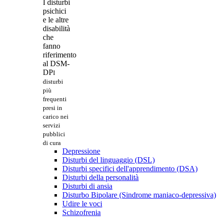
I disturbi
psichici
e le altre
disabilità
che
fanno
riferimento
al DSM-
DP
I
disturbi
più
frequenti
presi in
carico nei
servizi
pubblici
di cura
Depressione
Disturbi del linguaggio (DSL)
Disturbi specifici dell'apprendimento (DSA)
Disturbi della personalità
Disturbi di ansia
Disturbo Bipolare (Sindrome maniaco-depressiva)
Udire le voci
Schizofrenia