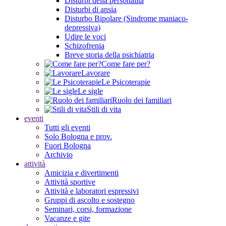
Disturbi della personalità
Disturbi di ansia
Disturbo Bipolare (Sindrome maniaco-
depressiva)
Udire le voci
Schizofrenia
Breve storia della psichiatria
Come fare per?
Lavorare
Le Psicoterapie
Le sigle
Ruolo dei familiari
Stili di vita
eventi
Tutti gli eventi
Solo Bologna e prov.
Fuori Bologna
Archivio
attività
Amicizia e divertimenti
Attività sportive
Attività e laboratori espressivi
Gruppi di ascolto e sostegno
Seminari, corsi, formazione
Vacanze e gite