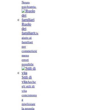
Neuro
psichiatria.
Ruolo
dei
familiari
Un
aiuto ai
familiari
per
commettere
meno
errori
possibile
Stili di
vita
Anche
gli stili di
vita
concorrono
a
migliorare
la propria