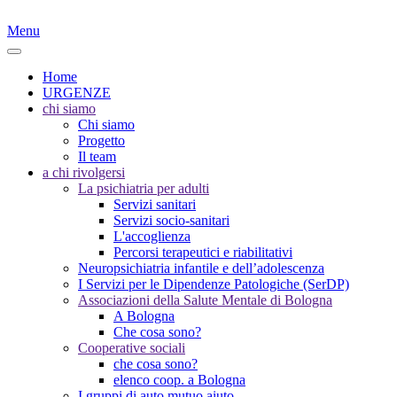
Menu
Home
URGENZE
chi siamo
Chi siamo
Progetto
Il team
a chi rivolgersi
La psichiatria per adulti
Servizi sanitari
Servizi socio-sanitari
L'accoglienza
Percorsi terapeutici e riabilitativi
Neuropsichiatria infantile e dell’adolescenza
I Servizi per le Dipendenze Patologiche (SerDP)
Associazioni della Salute Mentale di Bologna
A Bologna
Che cosa sono?
Cooperative sociali
che cosa sono?
elenco coop. a Bologna
I gruppi di auto mutuo aiuto