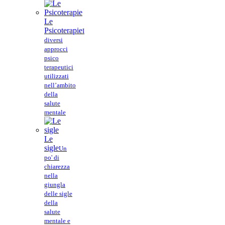
Le
Psicoterapie
I
diversi
approcci
psico
terapeutici
utilizzati
nell’ambito
della
salute
mentale
Le
sigle
Un
po' di
chiarezza
nella
giungla
delle sigle
della
salute
mentale e