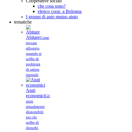
Cooperative sociali
che cosa sono?
elenco coop. a Bologna
I gruppi di auto mutuo aiuto
tematiche
Abitare
Come
trovare
alloggio
quando si
soffre di
problemi
di salute
mentale
Aiuti
economici
Gli
aiuti
attualmente
disponibili
per chi
soffre di
disturbi