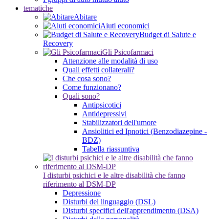
tematiche
Abitare
Aiuti economici
Budget di Salute e
Recovery
Gli Psicofarmaci
Attenzione alle modalità di uso
Quali effetti collaterali?
Che cosa sono?
Come funzionano?
Quali sono?
Antipsicotici
Antidepressivi
Stabilizzatori dell'umore
Ansiolitici ed Ipnotici (Benzodiazepine -
BDZ)
Tabella riassuntiva
I disturbi psichici e le altre disabilità che fanno
riferimento al DSM-DP
Depressione
Disturbi del linguaggio (DSL)
Disturbi specifici dell'apprendimento (DSA)