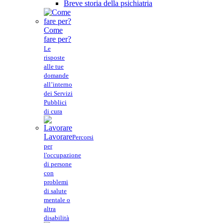
Breve storia della psichiatria
Come
fare per?
Le
risposte
alle tue
domande
all’interno
dei Servizi
Pubblici
di cura
Lavorare
Percorsi
per
l'occupazione
di persone
con
problemi
di salute
mentale o
altra
disabilità