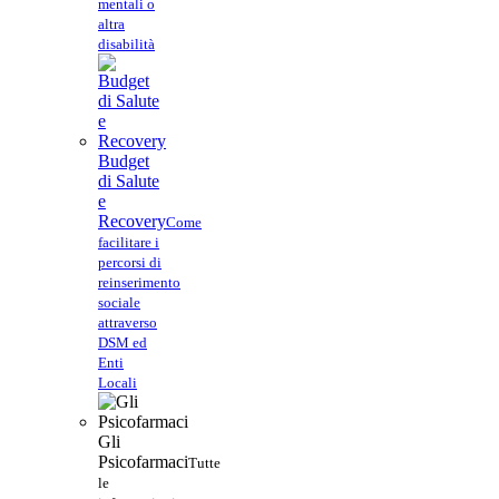
mentali o
altra
disabilità
Budget
di Salute
e
Recovery
Come
facilitare i
percorsi di
reinserimento
sociale
attraverso
DSM ed
Enti
Locali
Gli
Psicofarmaci
Tutte
le