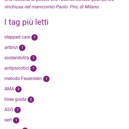
rinchiusa nel manicomio Paolo Pini, di Milano.
I tag più letti
stepped care
1
artbrut
1
sostenibilità
1
antipsicotici
1
metodo Feuerstein
1
AMA
2
linee guida
2
ASO
1
sert
1