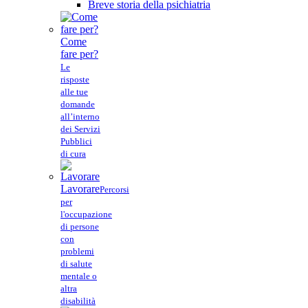
Breve storia della psichiatria
Come
fare per?
Le
risposte
alle tue
domande
all’interno
dei Servizi
Pubblici
di cura
Lavorare
Percorsi
per
l'occupazione
di persone
con
problemi
di salute
mentale o
altra
disabilità