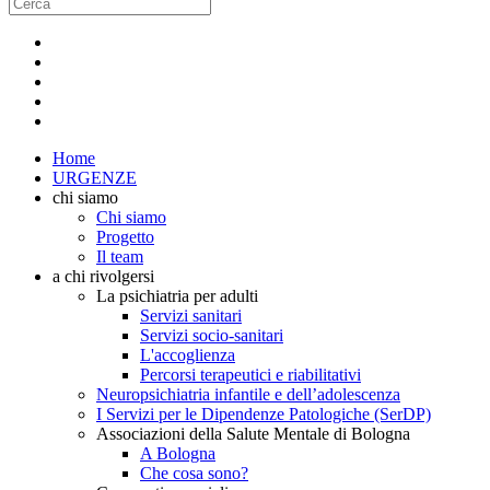
Home
URGENZE
chi siamo
Chi siamo
Progetto
Il team
a chi rivolgersi
La psichiatria per adulti
Servizi sanitari
Servizi socio-sanitari
L'accoglienza
Percorsi terapeutici e riabilitativi
Neuropsichiatria infantile e dell’adolescenza
I Servizi per le Dipendenze Patologiche (SerDP)
Associazioni della Salute Mentale di Bologna
A Bologna
Che cosa sono?