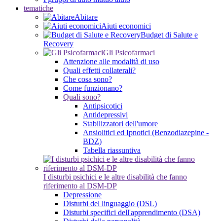
tematiche
Abitare
Aiuti economici
Budget di Salute e
Recovery
Gli Psicofarmaci
Attenzione alle modalità di uso
Quali effetti collaterali?
Che cosa sono?
Come funzionano?
Quali sono?
Antipsicotici
Antidepressivi
Stabilizzatori dell'umore
Ansiolitici ed Ipnotici (Benzodiazepine -
BDZ)
Tabella riassuntiva
I disturbi psichici e le altre disabilità che fanno
riferimento al DSM-DP
Depressione
Disturbi del linguaggio (DSL)
Disturbi specifici dell'apprendimento (DSA)