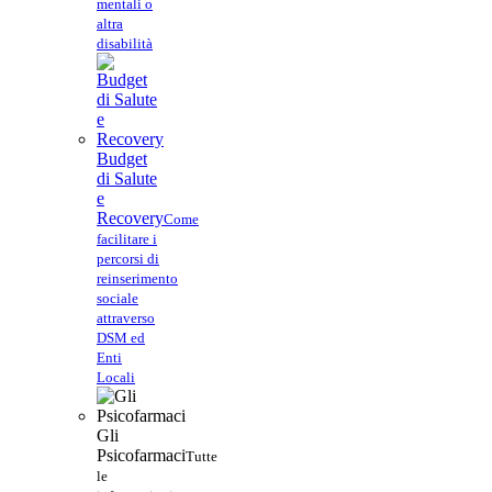
mentali o
altra
disabilità
Budget
di Salute
e
Recovery
Come
facilitare i
percorsi di
reinserimento
sociale
attraverso
DSM ed
Enti
Locali
Gli
Psicofarmaci
Tutte
le