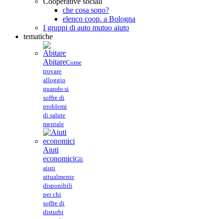
Cooperative sociali
che cosa sono?
elenco coop. a Bologna
I gruppi di auto mutuo aiuto
tematiche
Abitare
Come
trovare
alloggio
quando si
soffre di
problemi
di salute
mentale
Aiuti
economici
Gli
aiuti
attualmente
disponibili
per chi
soffre di
disturbi