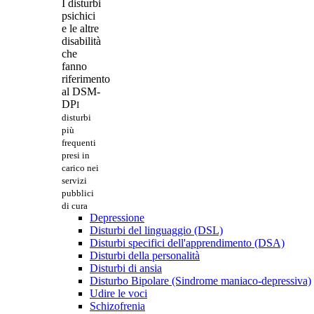
I disturbi
psichici
e le altre
disabilità
che
fanno
riferimento
al DSM-
DP
I
disturbi
più
frequenti
presi in
carico nei
servizi
pubblici
di cura
Depressione
Disturbi del linguaggio (DSL)
Disturbi specifici dell'apprendimento (DSA)
Disturbi della personalità
Disturbi di ansia
Disturbo Bipolare (Sindrome maniaco-depressiva)
Udire le voci
Schizofrenia