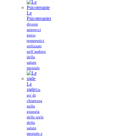
Le
Psicoterapie
I
diversi
approcci
psico
terapeutici
utilizzati
nell’ambito
della
salute
mentale
Le
sigle
Un
po' di
chiarezza
nella
giungla
delle sigle
della
salute
mentale e