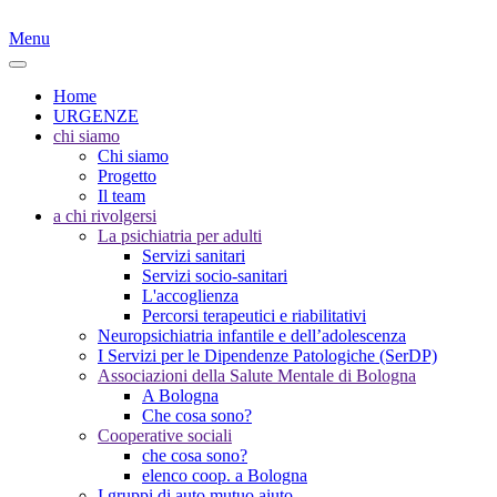
Menu
Home
URGENZE
chi siamo
Chi siamo
Progetto
Il team
a chi rivolgersi
La psichiatria per adulti
Servizi sanitari
Servizi socio-sanitari
L'accoglienza
Percorsi terapeutici e riabilitativi
Neuropsichiatria infantile e dell’adolescenza
I Servizi per le Dipendenze Patologiche (SerDP)
Associazioni della Salute Mentale di Bologna
A Bologna
Che cosa sono?
Cooperative sociali
che cosa sono?
elenco coop. a Bologna
I gruppi di auto mutuo aiuto