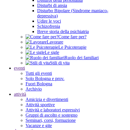
Disturbi della personalità
Disturbi di ansia
Disturbo Bipolare (Sindrome maniaco-
depressiva)
Udire le voci
Schizofrenia
Breve storia della psichiatria
Come fare per?
Lavorare
Le Psicoterapie
Le sigle
Ruolo dei familiari
Stili di vita
eventi
Tutti gli eventi
Solo Bologna e prov.
Fuori Bologna
Archivio
attività
Amicizia e divertimenti
Attività sportive
Attività e laboratori espressivi
Gruppi di ascolto e sostegno
Seminari, corsi, formazione
Vacanze e gite