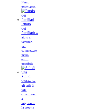
Neuro
psichiatria.
Ruolo
dei
familiari
Un
aiuto ai
familiari
per
commettere
meno
errori
possibile
Stili di
vita
Anche
gli stili di
vita
concorrono
a
migliorare
la propria