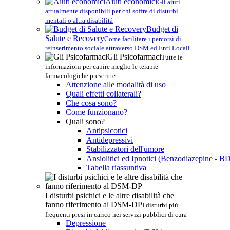
Aiuti economici
Gli aiuti
attualmente disponibili per chi soffre di disturbi
mentali o altra disabilità
Budget di
Salute e Recovery
Come facilitare i percorsi di
reinserimento sociale attraverso DSM ed Enti Locali
Gli Psicofarmaci
Tutte le
informazioni per capire meglio le terapie
farmacologiche prescritte
Attenzione alle modalità di uso
Quali effetti collaterali?
Che cosa sono?
Come funzionano?
Quali sono?
Antipsicotici
Antidepressivi
Stabilizzatori dell'umore
Ansiolitici ed Ipnotici (Benzodiazepine - B
Tabella riassuntiva
I disturbi psichici e le altre disabilità che
fanno riferimento al DSM-DP
I disturbi più
frequenti presi in carico nei servizi pubblici di cura
Depressione