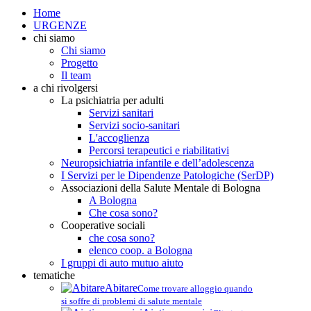
Home
URGENZE
chi siamo
Chi siamo
Progetto
Il team
a chi rivolgersi
La psichiatria per adulti
Servizi sanitari
Servizi socio-sanitari
L'accoglienza
Percorsi terapeutici e riabilitativi
Neuropsichiatria infantile e dell’adolescenza
I Servizi per le Dipendenze Patologiche (SerDP)
Associazioni della Salute Mentale di Bologna
A Bologna
Che cosa sono?
Cooperative sociali
che cosa sono?
elenco coop. a Bologna
I gruppi di auto mutuo aiuto
tematiche
Abitare
Come trovare alloggio quando
si soffre di problemi di salute mentale