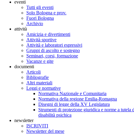
eventi
Tutti gli eventi
Solo Bologna e prov.
Fuori Bologna
Archivio
attività
Amicizia e divertimenti
Attività sportive
Attività e laboratori espressivi
Gruppi di ascolto e sostegno
Seminari, corsi, formazione
Vacanze e gite
documenti
Articoli
Bibliografie
Altri materiali
Leggi e normative
Normativa Nazionale e Comunitaria
Normativa della regione Emilia-Romagna
Disegni di legge della XV Legislatura
Strumenti di protezione giuridica e norme a tutela d
disabilità psichica
newsletter
ISCRIVITI
Newsletter del mese