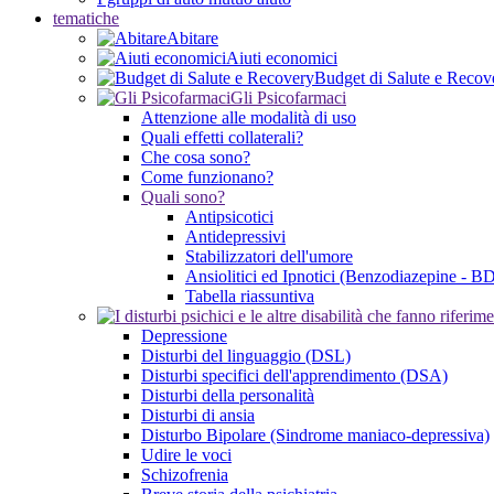
tematiche
Abitare
Aiuti economici
Budget di Salute e Recov
Gli Psicofarmaci
Attenzione alle modalità di uso
Quali effetti collaterali?
Che cosa sono?
Come funzionano?
Quali sono?
Antipsicotici
Antidepressivi
Stabilizzatori dell'umore
Ansiolitici ed Ipnotici (Benzodiazepine - B
Tabella riassuntiva
Depressione
Disturbi del linguaggio (DSL)
Disturbi specifici dell'apprendimento (DSA)
Disturbi della personalità
Disturbi di ansia
Disturbo Bipolare (Sindrome maniaco-depressiva)
Udire le voci
Schizofrenia