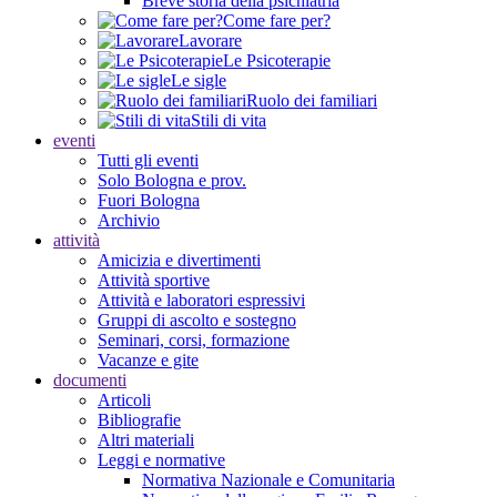
Breve storia della psichiatria
Come fare per?
Lavorare
Le Psicoterapie
Le sigle
Ruolo dei familiari
Stili di vita
eventi
Tutti gli eventi
Solo Bologna e prov.
Fuori Bologna
Archivio
attività
Amicizia e divertimenti
Attività sportive
Attività e laboratori espressivi
Gruppi di ascolto e sostegno
Seminari, corsi, formazione
Vacanze e gite
documenti
Articoli
Bibliografie
Altri materiali
Leggi e normative
Normativa Nazionale e Comunitaria