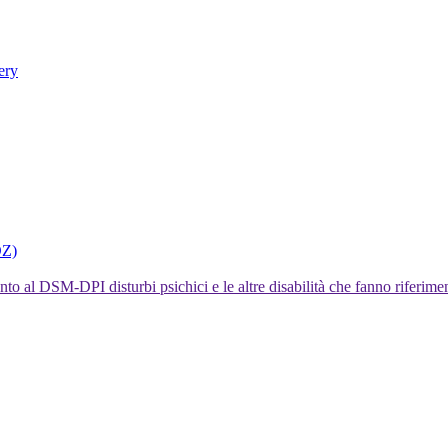
ery
DZ)
I disturbi psichici e le altre disabilità che fanno rifer