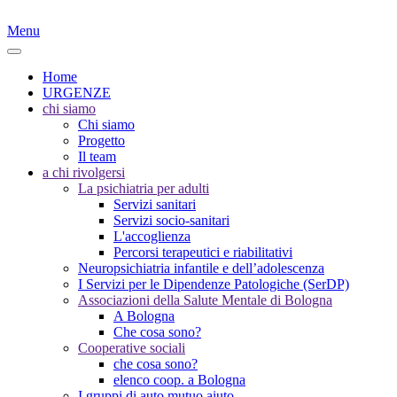
Menu
Home
URGENZE
chi siamo
Chi siamo
Progetto
Il team
a chi rivolgersi
La psichiatria per adulti
Servizi sanitari
Servizi socio-sanitari
L'accoglienza
Percorsi terapeutici e riabilitativi
Neuropsichiatria infantile e dell’adolescenza
I Servizi per le Dipendenze Patologiche (SerDP)
Associazioni della Salute Mentale di Bologna
A Bologna
Che cosa sono?
Cooperative sociali
che cosa sono?
elenco coop. a Bologna
I gruppi di auto mutuo aiuto