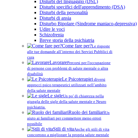
Disturbi del linguaggio (DSL)
Disturbi specifici dell'apprendimento (DSA)
Disturbi della personalità
Disturbi di ansia
Disturbo Bipolare (Sindrome maniaco-depressiva)
Udire le voci
Schizofrenia
Breve storia della psichiatria
Come fare per?
Le risposte
alle tue domande all’interno dei Servizi Pubblici di
cura
Lavorare
Percorsi per l'occupazione
di persone con problemi di salute mentale o altra
disabilità
Le Psicoterapie
I diversi
approcci psico terapeutici utilizzati nell’ambito
della salute mentale
Le sigle
Un po' di chiarezza nella
giungla delle sigle della salute mentale e Neuro
psichiatria.
Ruolo dei familiari
Un
aiuto ai familiari per commettere meno errori
possibile
Stili di vita
Anche gli stili di vita
concorrono a migliorare la propria salute mentale