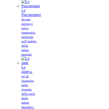
Le
Psicoterapie
I
diversi
approcci
psico
terapeutici
utilizzati
nell’ambito
della
salute
mentale
Le
sigle
Un
po' di
chiarezza
nella
giungla
delle sigle
della
salute
mentale e