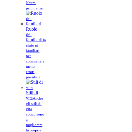
Neuro
psichiatria.
Ruolo
dei
familiari
Un
aiuto ai
familiari
per
commettere
meno
errori
possibile
Stili di
vita
Anche
gli stili di
vita
concorrono
a
migliorare
la propria