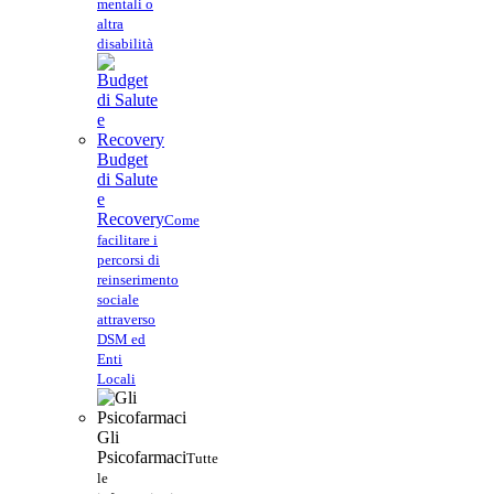
mentali o
altra
disabilità
Budget
di Salute
e
Recovery
Come
facilitare i
percorsi di
reinserimento
sociale
attraverso
DSM ed
Enti
Locali
Gli
Psicofarmaci
Tutte
le