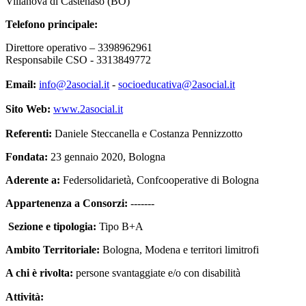
Villanova di Castenaso (BO)
Telefono principale:
Direttore operativo – 3398962961
Responsabile CSO - 3313849772
Email:
info@2asocial.it
-
socioeducativa@2asocial.it
Sito Web:
www.2asocial.it
Referenti:
Daniele Steccanella e Costanza Pennizzotto
Fondata:
23 gennaio 2020, Bologna
Aderente a:
Federsolidarietà, Confcooperative di Bologna
Appartenenza a Consorzi:
-------
Sezione
e tipologia:
Tipo B+A
Ambito Territoriale:
Bologna, Modena e territori limitrofi
A chi è
rivolta:
persone svantaggiate e/o con disabilità
Attività: