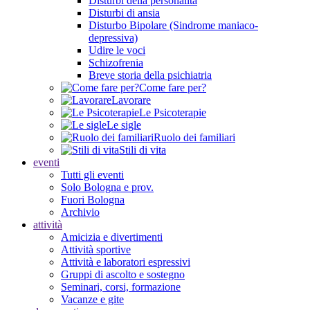
Disturbi della personalità
Disturbi di ansia
Disturbo Bipolare (Sindrome maniaco-
depressiva)
Udire le voci
Schizofrenia
Breve storia della psichiatria
Come fare per?
Lavorare
Le Psicoterapie
Le sigle
Ruolo dei familiari
Stili di vita
eventi
Tutti gli eventi
Solo Bologna e prov.
Fuori Bologna
Archivio
attività
Amicizia e divertimenti
Attività sportive
Attività e laboratori espressivi
Gruppi di ascolto e sostegno
Seminari, corsi, formazione
Vacanze e gite