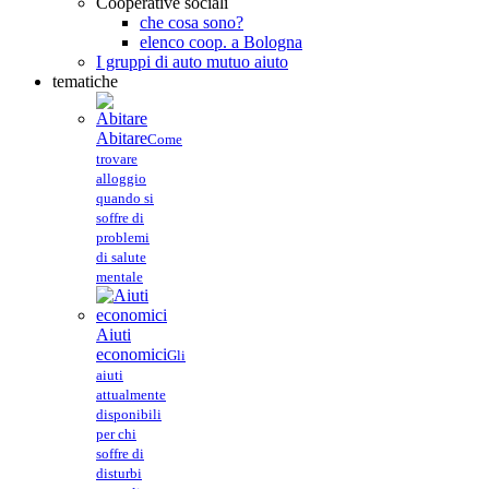
Cooperative sociali
che cosa sono?
elenco coop. a Bologna
I gruppi di auto mutuo aiuto
tematiche
Abitare
Come
trovare
alloggio
quando si
soffre di
problemi
di salute
mentale
Aiuti
economici
Gli
aiuti
attualmente
disponibili
per chi
soffre di
disturbi