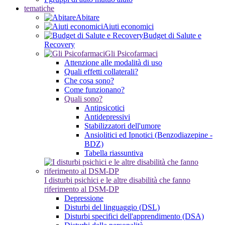
tematiche
Abitare
Aiuti economici
Budget di Salute e
Recovery
Gli Psicofarmaci
Attenzione alle modalità di uso
Quali effetti collaterali?
Che cosa sono?
Come funzionano?
Quali sono?
Antipsicotici
Antidepressivi
Stabilizzatori dell'umore
Ansiolitici ed Ipnotici (Benzodiazepine -
BDZ)
Tabella riassuntiva
I disturbi psichici e le altre disabilità che fanno
riferimento al DSM-DP
Depressione
Disturbi del linguaggio (DSL)
Disturbi specifici dell'apprendimento (DSA)