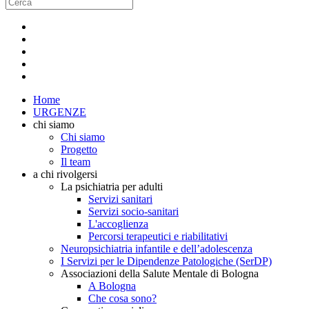
Home
URGENZE
chi siamo
Chi siamo
Progetto
Il team
a chi rivolgersi
La psichiatria per adulti
Servizi sanitari
Servizi socio-sanitari
L'accoglienza
Percorsi terapeutici e riabilitativi
Neuropsichiatria infantile e dell’adolescenza
I Servizi per le Dipendenze Patologiche (SerDP)
Associazioni della Salute Mentale di Bologna
A Bologna
Che cosa sono?