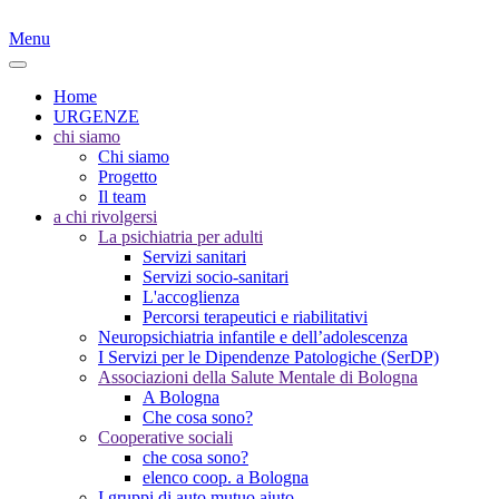
Menu
Home
URGENZE
chi siamo
Chi siamo
Progetto
Il team
a chi rivolgersi
La psichiatria per adulti
Servizi sanitari
Servizi socio-sanitari
L'accoglienza
Percorsi terapeutici e riabilitativi
Neuropsichiatria infantile e dell’adolescenza
I Servizi per le Dipendenze Patologiche (SerDP)
Associazioni della Salute Mentale di Bologna
A Bologna
Che cosa sono?
Cooperative sociali
che cosa sono?
elenco coop. a Bologna
I gruppi di auto mutuo aiuto