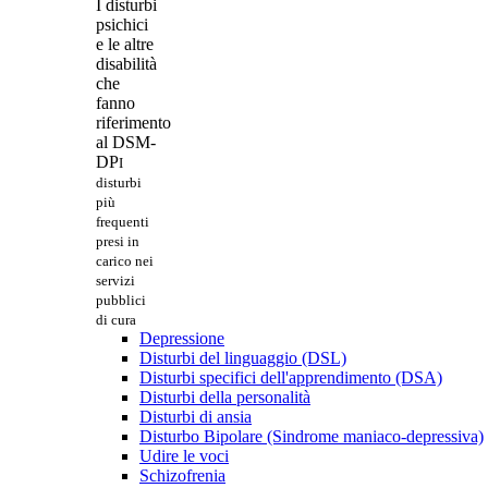
I disturbi
psichici
e le altre
disabilità
che
fanno
riferimento
al DSM-
DP
I
disturbi
più
frequenti
presi in
carico nei
servizi
pubblici
di cura
Depressione
Disturbi del linguaggio (DSL)
Disturbi specifici dell'apprendimento (DSA)
Disturbi della personalità
Disturbi di ansia
Disturbo Bipolare (Sindrome maniaco-depressiva)
Udire le voci
Schizofrenia