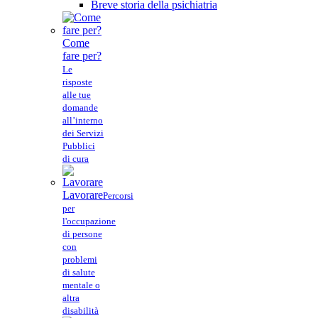
Breve storia della psichiatria
Come
fare per?
Le
risposte
alle tue
domande
all’interno
dei Servizi
Pubblici
di cura
Lavorare
Percorsi
per
l'occupazione
di persone
con
problemi
di salute
mentale o
altra
disabilità