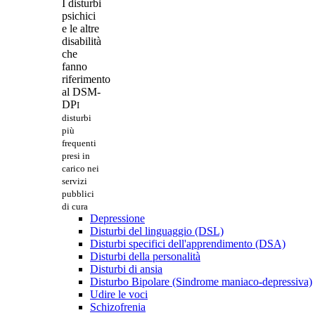
I disturbi
psichici
e le altre
disabilità
che
fanno
riferimento
al DSM-
DP
I
disturbi
più
frequenti
presi in
carico nei
servizi
pubblici
di cura
Depressione
Disturbi del linguaggio (DSL)
Disturbi specifici dell'apprendimento (DSA)
Disturbi della personalità
Disturbi di ansia
Disturbo Bipolare (Sindrome maniaco-depressiva)
Udire le voci
Schizofrenia