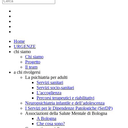
Home
URGENZE
chi siamo
Chi siamo
Progetto
Il team
a chi rivolgersi
La psichiatria per adulti
Servizi sanitari
Servizi socio-sanitari
L'accoglienza
Percorsi terapeutici e riabilitativi
Neuropsichiatria infantile e dell’adolescenza
I Servizi per le Dipendenze Patologiche (SerDP)
Associazioni della Salute Mentale di Bologna
A Bologna
Che cosa sono?