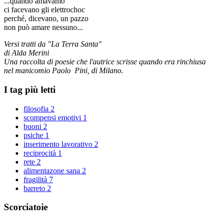
...quando amavamo
ci facevano gli elettrochoc
perché, dicevano, un pazzo
non può amare nessuno...
Versi tratti da "La Terra Santa"
di Alda Merini
Una raccolta di poesie che l'autrice scrisse quando era rinchiusa
nel manicomio Paolo Pini, di Milano.
I tag più letti
filosofia
2
scompensi emotivi
1
buoni
2
psiche
1
inserimento lavorativo
2
reciprocità
1
rete
2
alimentazone sana
2
fragilità
7
barreto
2
Scorciatoie