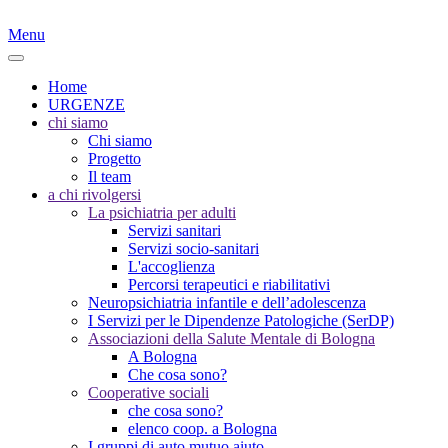
Menu
Home
URGENZE
chi siamo
Chi siamo
Progetto
Il team
a chi rivolgersi
La psichiatria per adulti
Servizi sanitari
Servizi socio-sanitari
L'accoglienza
Percorsi terapeutici e riabilitativi
Neuropsichiatria infantile e dell’adolescenza
I Servizi per le Dipendenze Patologiche (SerDP)
Associazioni della Salute Mentale di Bologna
A Bologna
Che cosa sono?
Cooperative sociali
che cosa sono?
elenco coop. a Bologna
I gruppi di auto mutuo aiuto