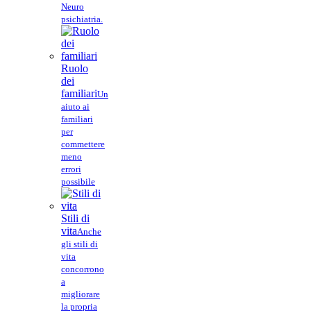
Neuro
psichiatria.
Ruolo
dei
familiari
Un
aiuto ai
familiari
per
commettere
meno
errori
possibile
Stili di
vita
Anche
gli stili di
vita
concorrono
a
migliorare
la propria