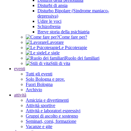
Disturbi della personalità
Disturbi di ansia
Disturbo Bipolare (Sindrome maniaco-
depressiva)
Udire le voci
Schizofrenia
Breve storia della psichiatria
Come fare per?
Lavorare
Le Psicoterapie
Le sigle
Ruolo dei familiari
Stili di vita
eventi
Tutti gli eventi
Solo Bologna e prov.
Fuori Bologna
Archivio
attività
Amicizia e divertimenti
Attività sportive
Attività e laboratori espressivi
Gruppi di ascolto e sostegno
Seminari, corsi, formazione
Vacanze e gite