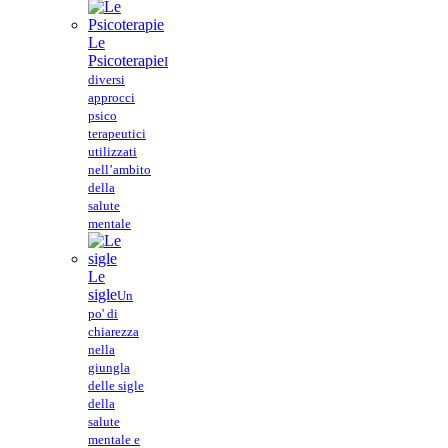
Le
Psicoterapie
I
diversi
approcci
psico
terapeutici
utilizzati
nell’ambito
della
salute
mentale
Le
sigle
Un
po' di
chiarezza
nella
giungla
delle sigle
della
salute
mentale e