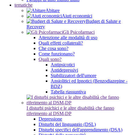
tematiche
Abitare
Aiuti economici
Budget di Salute e
Recovery
Gli Psicofarmaci
Attenzione alle modalità di uso
Quali effetti collaterali?
Che cosa sono?
Come funzionano?
Quali sono?
Antipsicotici
Antidepressivi
Stabilizzatori dell'umore
Ansiolitici ed Ipnotici (Benzodiazepine -
BDZ)
Tabella riassuntiva
I disturbi psichici e le altre disabilità che fanno
riferimento al DSM-DP
Depressione
Disturbi del linguaggio (DSL)
Disturbi specifici dell'apprendimento (DSA)