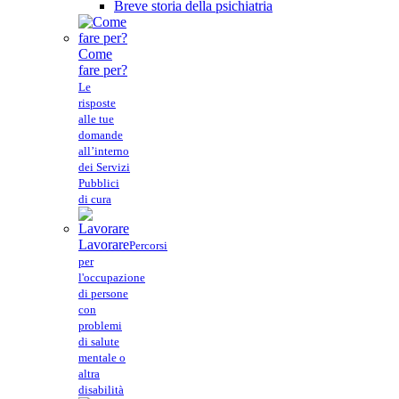
Breve storia della psichiatria
Come
fare per?
Le
risposte
alle tue
domande
all’interno
dei Servizi
Pubblici
di cura
Lavorare
Percorsi
per
l'occupazione
di persone
con
problemi
di salute
mentale o
altra
disabilità