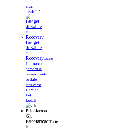
mentali o
altra
disabilità
Budget
di Salute
e
Recovery
Come
facilitare i
percorsi di
reinserimento
sociale
attraverso
DSM ed
Enti
Locali
Gli
Psicofarmaci
Tutte
le