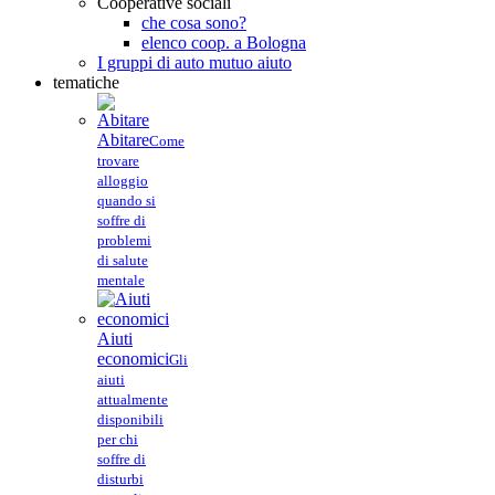
Cooperative sociali
che cosa sono?
elenco coop. a Bologna
I gruppi di auto mutuo aiuto
tematiche
Abitare
Come
trovare
alloggio
quando si
soffre di
problemi
di salute
mentale
Aiuti
economici
Gli
aiuti
attualmente
disponibili
per chi
soffre di
disturbi