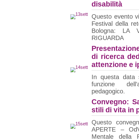
disabilità
Questo evento vi
Festival della re
Bologna: LA
RIGUARDA
Presentazion
di ricerca de
attenzione e i
In questa data 
funzione dell
pedagogico.
Convegno: Sal
stili di vita in
Questo conveg
APERTE – OdV 
Mentale della 