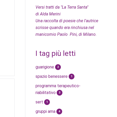
Versi tratti da "La Terra Santa"
di Alda Merini
Una raccolta di poesie che l'autrice
scrisse quando era rinchiusa nel
manicomio Paolo Pini, di Milano.
I tag più letti
guarigione
2
spazio benessere
1
programma terapeutico-
riabilitativo
3
sert
1
gruppi ama
4