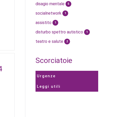
disagio mentale
5
socialnetwork
1
assistito
1
disturbo spettro autistico
1
teatro e salute
2
Scorciatoie
4
Urgenze
Leggi utili