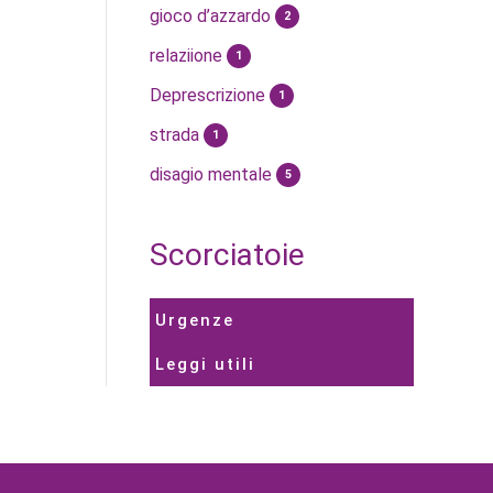
gioco d’azzardo
2
relaziione
1
Deprescrizione
1
strada
1
disagio mentale
5
Scorciatoie
Urgenze
Leggi utili