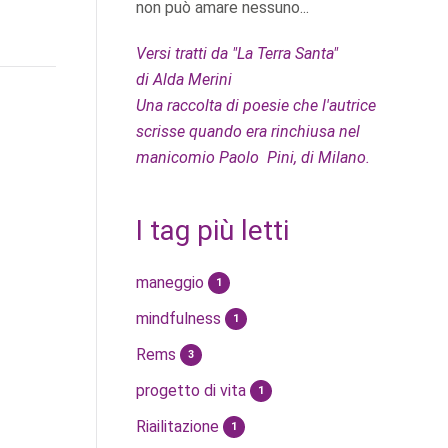
non può amare nessuno...
Versi tratti da "La Terra Santa"
di Alda Merini
Una raccolta di poesie che l'autrice
scrisse quando era rinchiusa nel
manicomio Paolo Pini, di Milano.
I tag più letti
maneggio
1
mindfulness
1
Rems
3
progetto di vita
1
Riailitazione
1