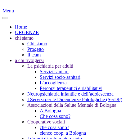
Menu
Home
URGENZE
chi siamo
Chi siamo
Progetto
Il team
a chi rivolgersi
La psichiatria per adulti
Servizi sanitari
Servizi socio-sanitari
L'accoglienza
Percorsi terapeutici e riabilitativi
Neuropsichiatria infantile e dell’adolescenza
I Servizi per le Dipendenze Patologiche (SerDP)
Associazioni della Salute Mentale di Bologna
A Bologna
Che cosa sono?
Cooperative sociali
che cosa sono?
elenco coop. a Bologna
I gruppi di auto mutuo aiuto