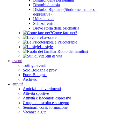
Disturbi della personalità
Disturbi di ansia
Disturbo Bipolare (Sindrome maniaco-
depressiva)
Udire le voci
Schizofrenia
Breve storia della psichiatria
Come fare per?
Lavorare
Le Psicoterapie
Le sigle
Ruolo dei familiari
Stili di vita
eventi
Tutti gli eventi
Solo Bologna e prov.
Fuori Bologna
Archivio
attività
Amicizia e divertimenti
Attività sportive
Attività e laboratori espressivi
Gruppi di ascolto e sostegno
Seminari, corsi, formazione
Vacanze e gite