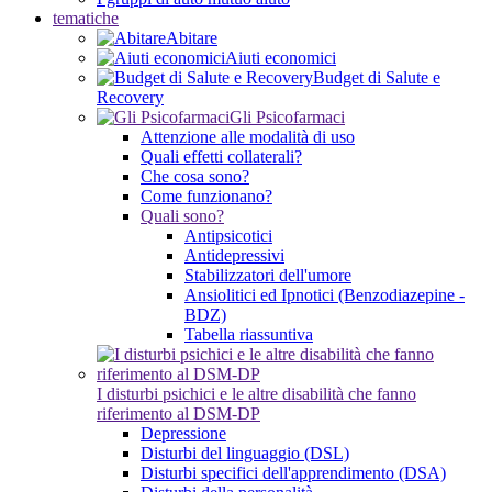
tematiche
Abitare
Aiuti economici
Budget di Salute e
Recovery
Gli Psicofarmaci
Attenzione alle modalità di uso
Quali effetti collaterali?
Che cosa sono?
Come funzionano?
Quali sono?
Antipsicotici
Antidepressivi
Stabilizzatori dell'umore
Ansiolitici ed Ipnotici (Benzodiazepine -
BDZ)
Tabella riassuntiva
I disturbi psichici e le altre disabilità che fanno
riferimento al DSM-DP
Depressione
Disturbi del linguaggio (DSL)
Disturbi specifici dell'apprendimento (DSA)