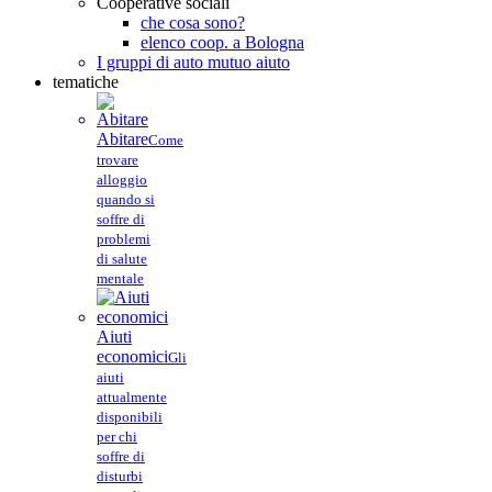
Cooperative sociali
che cosa sono?
elenco coop. a Bologna
I gruppi di auto mutuo aiuto
tematiche
Abitare
Come
trovare
alloggio
quando si
soffre di
problemi
di salute
mentale
Aiuti
economici
Gli
aiuti
attualmente
disponibili
per chi
soffre di
disturbi