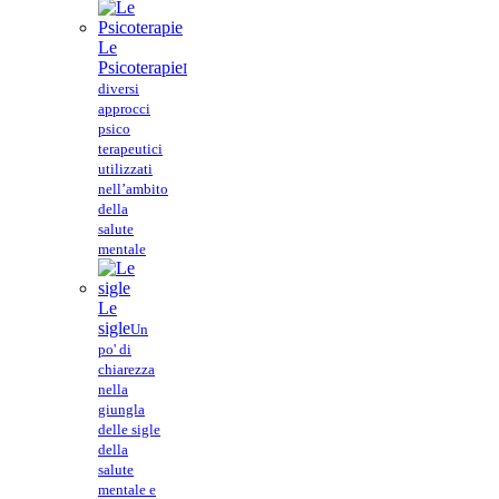
Le
Psicoterapie
I
diversi
approcci
psico
terapeutici
utilizzati
nell’ambito
della
salute
mentale
Le
sigle
Un
po' di
chiarezza
nella
giungla
delle sigle
della
salute
mentale e