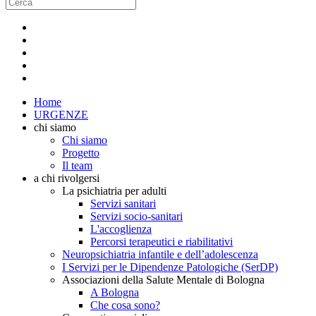
Home
URGENZE
chi siamo
Chi siamo
Progetto
Il team
a chi rivolgersi
La psichiatria per adulti
Servizi sanitari
Servizi socio-sanitari
L'accoglienza
Percorsi terapeutici e riabilitativi
Neuropsichiatria infantile e dell’adolescenza
I Servizi per le Dipendenze Patologiche (SerDP)
Associazioni della Salute Mentale di Bologna
A Bologna
Che cosa sono?