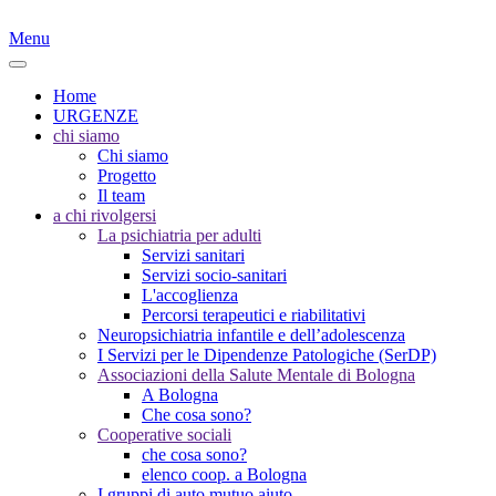
Menu
Home
URGENZE
chi siamo
Chi siamo
Progetto
Il team
a chi rivolgersi
La psichiatria per adulti
Servizi sanitari
Servizi socio-sanitari
L'accoglienza
Percorsi terapeutici e riabilitativi
Neuropsichiatria infantile e dell’adolescenza
I Servizi per le Dipendenze Patologiche (SerDP)
Associazioni della Salute Mentale di Bologna
A Bologna
Che cosa sono?
Cooperative sociali
che cosa sono?
elenco coop. a Bologna
I gruppi di auto mutuo aiuto