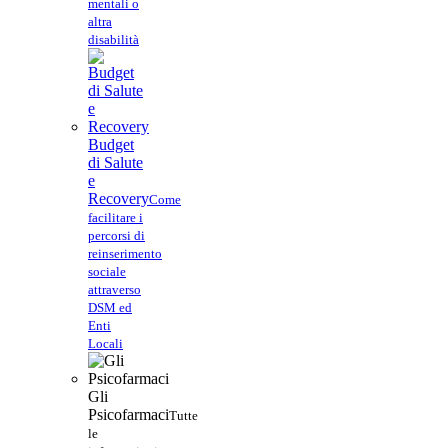
mentali o
altra
disabilità
Budget
di Salute
e
Recovery
Come
facilitare i
percorsi di
reinserimento
sociale
attraverso
DSM ed
Enti
Locali
Gli
Psicofarmaci
Tutte
le