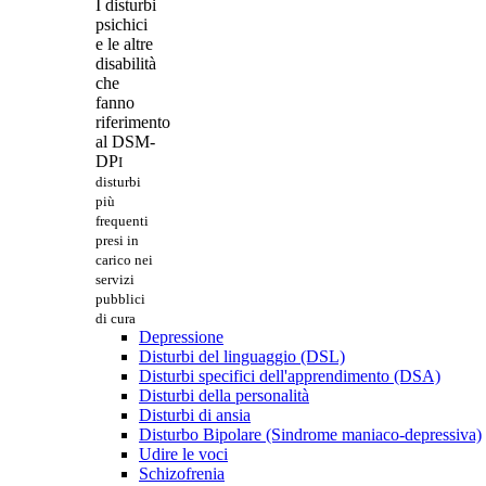
I disturbi
psichici
e le altre
disabilità
che
fanno
riferimento
al DSM-
DP
I
disturbi
più
frequenti
presi in
carico nei
servizi
pubblici
di cura
Depressione
Disturbi del linguaggio (DSL)
Disturbi specifici dell'apprendimento (DSA)
Disturbi della personalità
Disturbi di ansia
Disturbo Bipolare (Sindrome maniaco-depressiva)
Udire le voci
Schizofrenia