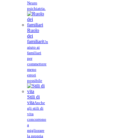
Neuro
psichiatria.
Ruolo
dei
familiari
Un
aiuto ai
familiari
per
commettere
meno
errori
possibile
Stili di
vita
Anche
gli stili di
vita
concorrono
a
migliorare
la propria