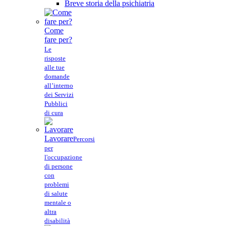
Breve storia della psichiatria
Come
fare per?
Le
risposte
alle tue
domande
all’interno
dei Servizi
Pubblici
di cura
Lavorare
Percorsi
per
l'occupazione
di persone
con
problemi
di salute
mentale o
altra
disabilità