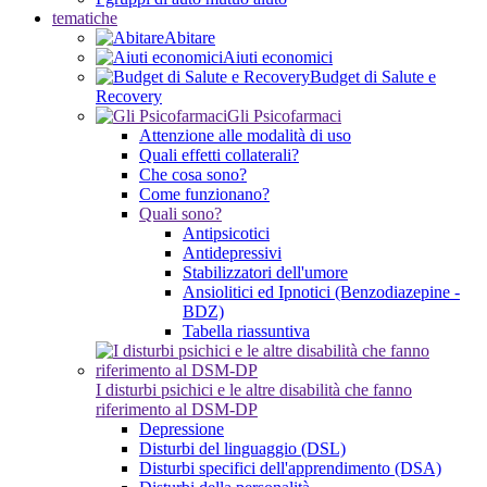
tematiche
Abitare
Aiuti economici
Budget di Salute e
Recovery
Gli Psicofarmaci
Attenzione alle modalità di uso
Quali effetti collaterali?
Che cosa sono?
Come funzionano?
Quali sono?
Antipsicotici
Antidepressivi
Stabilizzatori dell'umore
Ansiolitici ed Ipnotici (Benzodiazepine -
BDZ)
Tabella riassuntiva
I disturbi psichici e le altre disabilità che fanno
riferimento al DSM-DP
Depressione
Disturbi del linguaggio (DSL)
Disturbi specifici dell'apprendimento (DSA)