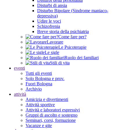
Disturbi della personalità
Disturbi di ansia
Disturbo Bipolare (Sindrome maniaco-
depressiva)
Udire le voci
Schizofrenia
Breve storia della psichiatria
Come fare per?
Lavorare
Le Psicoterapie
Le sigle
Ruolo dei familiari
Stili di vita
eventi
Tutti gli eventi
Solo Bologna e prov.
Fuori Bologna
Archivio
attività
Amicizia e divertimenti
Attività sportive
Attività e laboratori espressivi
Gruppi di ascolto e sostegno
Seminari, corsi, formazione
Vacanze e gite