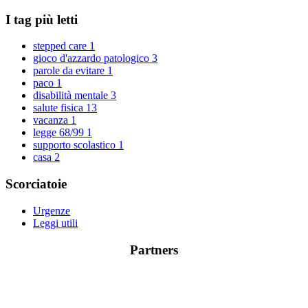
I tag più letti
stepped care
1
gioco d'azzardo patologico
3
parole da evitare
1
paco
1
disabilità mentale
3
salute fisica
13
vacanza
1
legge 68/99
1
supporto scolastico
1
casa
2
Scorciatoie
Urgenze
Leggi utili
Partners