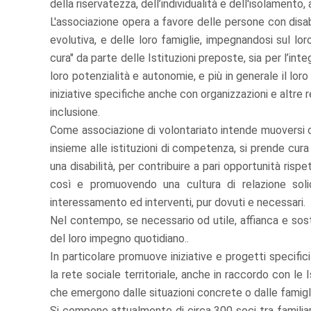
della riservatezza, dell’individualità e dell'isolamento
L'associazione opera a favore delle persone con disabil
evolutiva, e delle loro famiglie, impegnandosi sul loro 
cura" da parte delle Istituzioni preposte, sia per l’inte
loro potenzialità e autonomie, e più in generale il lor
iniziative specifiche anche con organizzazioni e altre r
inclusione.
Come associazione di volontariato intende muoversi 
insieme alle istituzioni di competenza, si prende cura 
una disabilità, per contribuire a pari opportunità risp
così e promuovendo una cultura di relazione solid
interessamento ed interventi, pur dovuti e necessari.
Nel contempo, se necessario od utile, affianca e sost
del loro impegno quotidiano..
In particolare promuove iniziative e progetti specifici
la rete sociale territoriale, anche in raccordo con le
che emergono dalle situazioni concrete o dalle famiglie
Si compone attualmente di circa 300 soci tra familiari