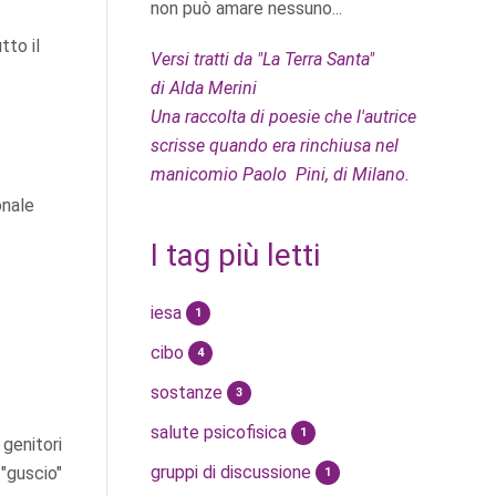
non può amare nessuno...
tto il
Versi tratti da "La Terra Santa"
di Alda Merini
Una raccolta di poesie che l'autrice
scrisse quando era rinchiusa nel
manicomio Paolo Pini, di Milano.
onale
I tag più letti
iesa
1
cibo
4
sostanze
3
salute psicofisica
1
 genitori
gruppi di discussione
 "guscio"
1