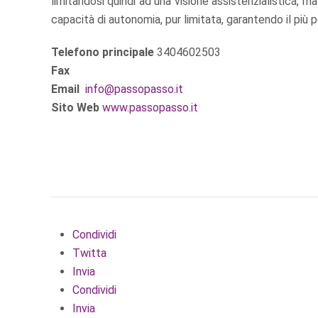
limitandosi quindi ad una visione assistenzialistica, m
capacità di autonomia, pur limitata, garantendo il più p
Telefono principale
3404602503
Fax
Email
info@passopasso.it
Sito Web
www.passopasso.it
Condividi
Twitta
Invia
Condividi
Invia