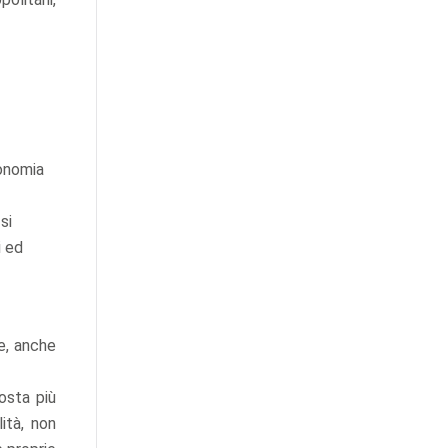
tonomia
si
i ed
e, anche
osta più
ità, non