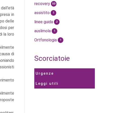
recovery
50
 dall'età
assistito
1
"presa in
ppo delle
linee guida
2
ndosi per
auslimola
1
i la loro
Ortfonologia
1
bilmente
 causa di
Scorciatoie
imoniando
sionisti
Urgenze
erimento
Leggi utili
ibilmente
 proposte
politani,