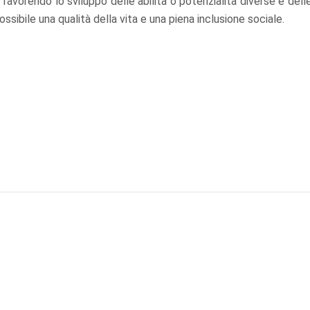
a favorendo lo sviluppo delle abilità o potenzialità diverse e dell
ossibile una qualità della vita e una piena inclusione sociale.