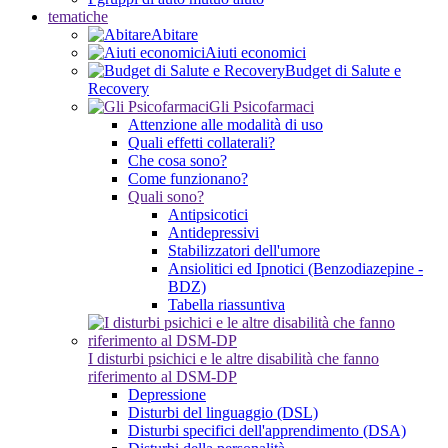
tematiche
Abitare
Aiuti economici
Budget di Salute e
Recovery
Gli Psicofarmaci
Attenzione alle modalità di uso
Quali effetti collaterali?
Che cosa sono?
Come funzionano?
Quali sono?
Antipsicotici
Antidepressivi
Stabilizzatori dell'umore
Ansiolitici ed Ipnotici (Benzodiazepine -
BDZ)
Tabella riassuntiva
I disturbi psichici e le altre disabilità che fanno
riferimento al DSM-DP
Depressione
Disturbi del linguaggio (DSL)
Disturbi specifici dell'apprendimento (DSA)