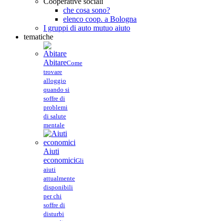
Cooperative sociali
che cosa sono?
elenco coop. a Bologna
I gruppi di auto mutuo aiuto
tematiche
Abitare
Come
trovare
alloggio
quando si
soffre di
problemi
di salute
mentale
Aiuti
economici
Gli
aiuti
attualmente
disponibili
per chi
soffre di
disturbi