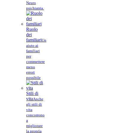
Neuro
psichiatria.
Ruolo
dei
familiari
Un
aiuto ai
familiari
per
commettere
meno
errori
possibile
Stili di
vita
Anche
gli stili di
vita
concorrono
a
migliorare
la propria