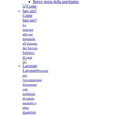
Breve storia della psichiatria
Come
fare per?
Le
risposte
alle tue
domande
all’interno
dei Servizi
Pubblici
di cura
Lavorare
Percorsi
per
l'occupazione
di persone
con
problemi
di salute
mentale o
altra
disabilità