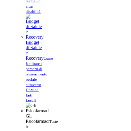
mentali o
altra
disabilità
Budget
di Salute
e
Recovery
Come
facilitare i
percorsi di
reinserimento
sociale
attraverso
DSM ed
Enti
Locali
Gli
Psicofarmaci
Tutte
le