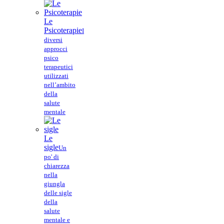
Le
Psicoterapie
I
diversi
approcci
psico
terapeutici
utilizzati
nell’ambito
della
salute
mentale
Le
sigle
Un
po' di
chiarezza
nella
giungla
delle sigle
della
salute
mentale e