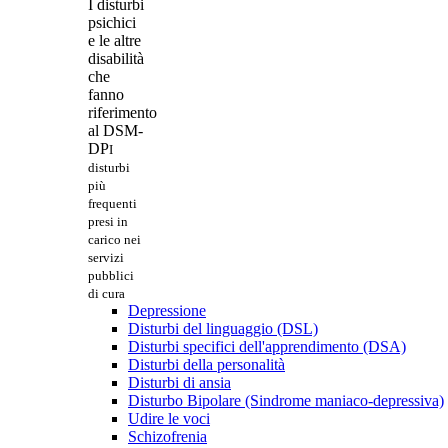
I disturbi
psichici
e le altre
disabilità
che
fanno
riferimento
al DSM-
DP
I
disturbi
più
frequenti
presi in
carico nei
servizi
pubblici
di cura
Depressione
Disturbi del linguaggio (DSL)
Disturbi specifici dell'apprendimento (DSA)
Disturbi della personalità
Disturbi di ansia
Disturbo Bipolare (Sindrome maniaco-depressiva)
Udire le voci
Schizofrenia