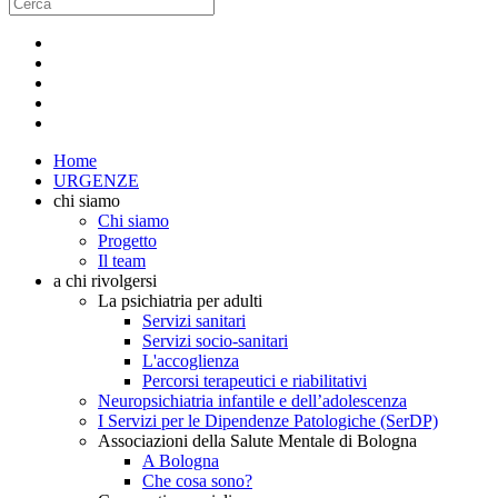
Home
URGENZE
chi siamo
Chi siamo
Progetto
Il team
a chi rivolgersi
La psichiatria per adulti
Servizi sanitari
Servizi socio-sanitari
L'accoglienza
Percorsi terapeutici e riabilitativi
Neuropsichiatria infantile e dell’adolescenza
I Servizi per le Dipendenze Patologiche (SerDP)
Associazioni della Salute Mentale di Bologna
A Bologna
Che cosa sono?