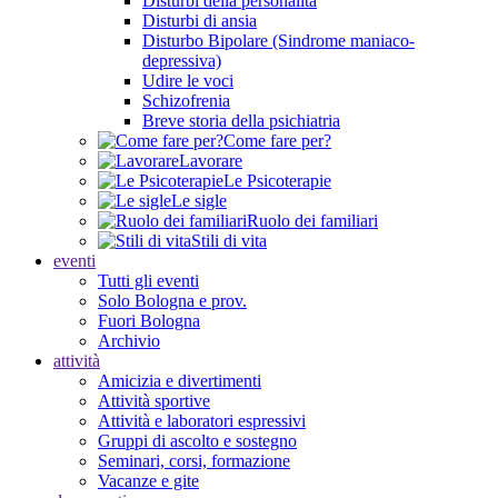
Disturbi della personalità
Disturbi di ansia
Disturbo Bipolare (Sindrome maniaco-
depressiva)
Udire le voci
Schizofrenia
Breve storia della psichiatria
Come fare per?
Lavorare
Le Psicoterapie
Le sigle
Ruolo dei familiari
Stili di vita
eventi
Tutti gli eventi
Solo Bologna e prov.
Fuori Bologna
Archivio
attività
Amicizia e divertimenti
Attività sportive
Attività e laboratori espressivi
Gruppi di ascolto e sostegno
Seminari, corsi, formazione
Vacanze e gite