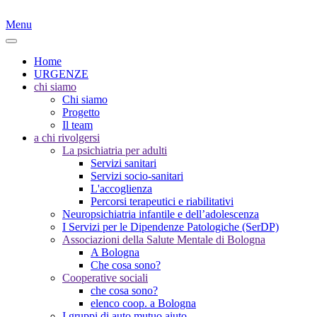
Menu
Home
URGENZE
chi siamo
Chi siamo
Progetto
Il team
a chi rivolgersi
La psichiatria per adulti
Servizi sanitari
Servizi socio-sanitari
L'accoglienza
Percorsi terapeutici e riabilitativi
Neuropsichiatria infantile e dell’adolescenza
I Servizi per le Dipendenze Patologiche (SerDP)
Associazioni della Salute Mentale di Bologna
A Bologna
Che cosa sono?
Cooperative sociali
che cosa sono?
elenco coop. a Bologna
I gruppi di auto mutuo aiuto