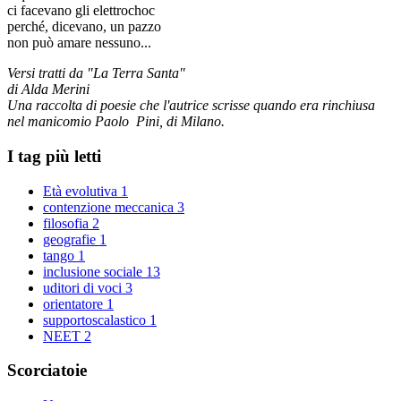
ci facevano gli elettrochoc
perché, dicevano, un pazzo
non può amare nessuno...
Versi tratti da "La Terra Santa"
di Alda Merini
Una raccolta di poesie che l'autrice scrisse quando era rinchiusa
nel manicomio Paolo Pini, di Milano.
I tag più letti
Età evolutiva
1
contenzione meccanica
3
filosofia
2
geografie
1
tango
1
inclusione sociale
13
uditori di voci
3
orientatore
1
supportoscalastico
1
NEET
2
Scorciatoie