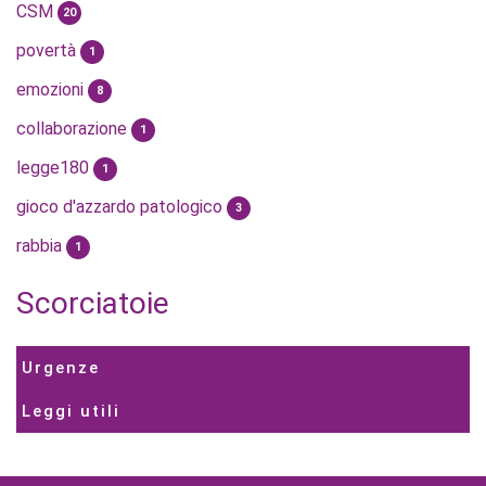
CSM
20
povertà
1
emozioni
8
collaborazione
1
legge180
1
gioco d'azzardo patologico
3
rabbia
1
Scorciatoie
Urgenze
Leggi utili