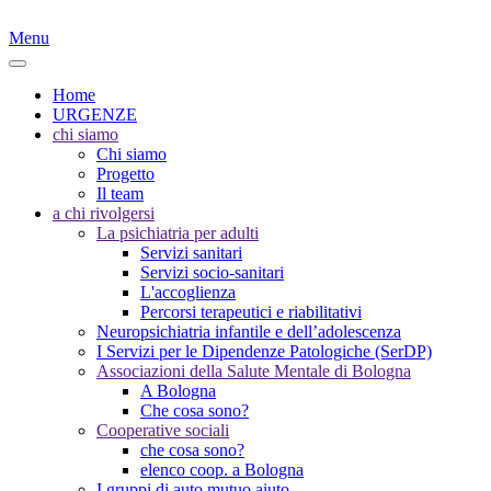
Menu
Home
URGENZE
chi siamo
Chi siamo
Progetto
Il team
a chi rivolgersi
La psichiatria per adulti
Servizi sanitari
Servizi socio-sanitari
L'accoglienza
Percorsi terapeutici e riabilitativi
Neuropsichiatria infantile e dell’adolescenza
I Servizi per le Dipendenze Patologiche (SerDP)
Associazioni della Salute Mentale di Bologna
A Bologna
Che cosa sono?
Cooperative sociali
che cosa sono?
elenco coop. a Bologna
I gruppi di auto mutuo aiuto