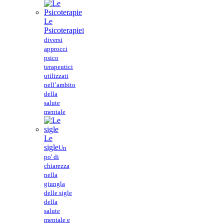
Le
Psicoterapie
I
diversi
approcci
psico
terapeutici
utilizzati
nell’ambito
della
salute
mentale
Le
sigle
Un
po' di
chiarezza
nella
giungla
delle sigle
della
salute
mentale e