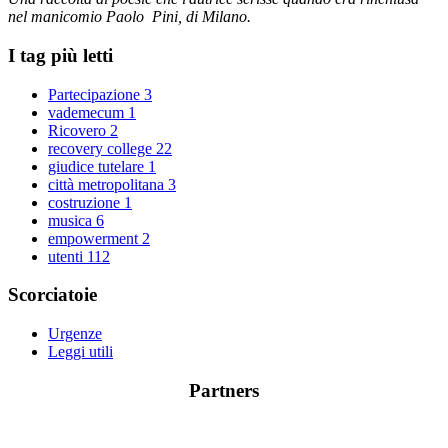
nel manicomio Paolo Pini, di Milano.
I tag più letti
Partecipazione
3
vademecum
1
Ricovero
2
recovery college
22
giudice tutelare
1
città metropolitana
3
costruzione
1
musica
6
empowerment
2
utenti
112
Scorciatoie
Urgenze
Leggi utili
Partners