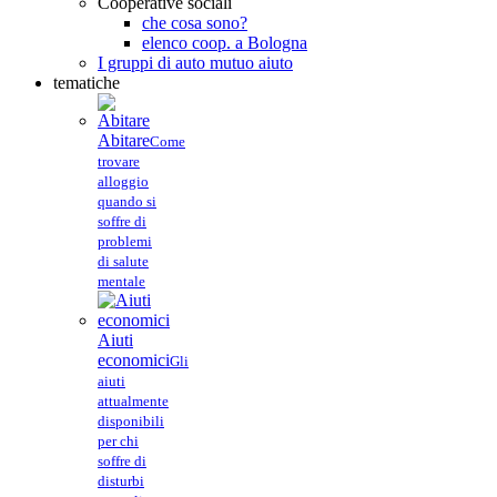
Cooperative sociali
che cosa sono?
elenco coop. a Bologna
I gruppi di auto mutuo aiuto
tematiche
Abitare
Come
trovare
alloggio
quando si
soffre di
problemi
di salute
mentale
Aiuti
economici
Gli
aiuti
attualmente
disponibili
per chi
soffre di
disturbi