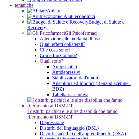
tematiche
Abitare
Aiuti economici
Budget di Salute e
Recovery
Gli Psicofarmaci
Attenzione alle modalità di uso
Quali effetti collaterali?
Che cosa sono?
Come funzionano?
Quali sono?
Antipsicotici
Antidepressivi
Stabilizzatori dell'umore
Ansiolitici ed Ipnotici (Benzodiazepine -
BDZ)
Tabella riassuntiva
I disturbi psichici e le altre disabilità che fanno
riferimento al DSM-DP
Depressione
Disturbi del linguaggio (DSL)
Disturbi specifici dell'apprendimento (DSA)