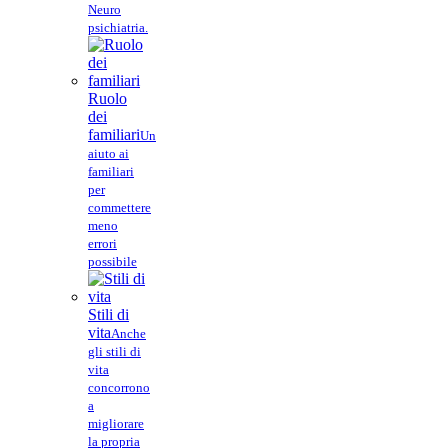
Neuro
psichiatria.
Ruolo
dei
familiari
Un
aiuto ai
familiari
per
commettere
meno
errori
possibile
Stili di
vita
Anche
gli stili di
vita
concorrono
a
migliorare
la propria