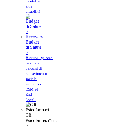
mentali o
altra
disabilità
Budget
di Salute
e
Recovery
Come
facilitare i
percorsi di
reinserimento
sociale
attraverso
DSM ed
Enti
Locali
Gli
Psicofarmaci
Tutte
le