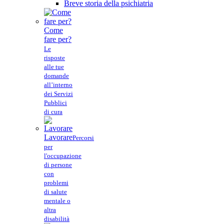
Breve storia della psichiatria
Come
fare per?
Le
risposte
alle tue
domande
all’interno
dei Servizi
Pubblici
di cura
Lavorare
Percorsi
per
l'occupazione
di persone
con
problemi
di salute
mentale o
altra
disabilità