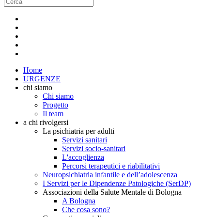
Home
URGENZE
chi siamo
Chi siamo
Progetto
Il team
a chi rivolgersi
La psichiatria per adulti
Servizi sanitari
Servizi socio-sanitari
L'accoglienza
Percorsi terapeutici e riabilitativi
Neuropsichiatria infantile e dell’adolescenza
I Servizi per le Dipendenze Patologiche (SerDP)
Associazioni della Salute Mentale di Bologna
A Bologna
Che cosa sono?