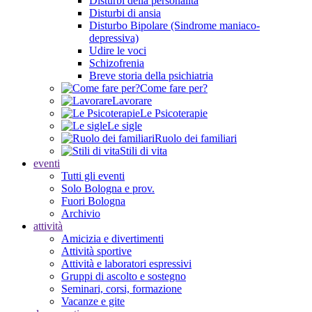
Disturbi della personalità
Disturbi di ansia
Disturbo Bipolare (Sindrome maniaco-
depressiva)
Udire le voci
Schizofrenia
Breve storia della psichiatria
Come fare per?
Lavorare
Le Psicoterapie
Le sigle
Ruolo dei familiari
Stili di vita
eventi
Tutti gli eventi
Solo Bologna e prov.
Fuori Bologna
Archivio
attività
Amicizia e divertimenti
Attività sportive
Attività e laboratori espressivi
Gruppi di ascolto e sostegno
Seminari, corsi, formazione
Vacanze e gite