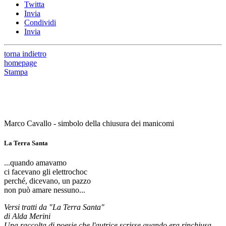
Twitta
Invia
Condividi
Invia
torna indietro
homepage
Stampa
Marco Cavallo - simbolo della chiusura dei manicomi
La Terra Santa
...quando amavamo
ci facevano gli elettrochoc
perché, dicevano, un pazzo
non può amare nessuno...
Versi tratti da "La Terra Santa"
di Alda Merini
Una raccolta di poesie che l'autrice scrisse quando era rinchiusa